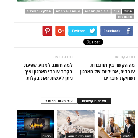
תגיות
גיוס
פיתוח מקורות גיוס
שיטות גיוס עובדים
תהליך גיוס עובדים
תוכנת גיוס
Twitter
Facebook
כתבה קודמת
כתבה הבאה
מה הקשר בין מחוברות
למה חשוב למנוע שפעת
עובדים, אג'יליות של הארגון
בקרב עובדי הארגון ואיך
ושחיקת עובדים
ניתן לעשות זאת בקלות
מאמרים קשורים
עוד מאותו הכותב
בלוגים
ניהול משאבי אנוש
בלוגים