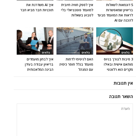
5 דוגמאות לשאלות
איך לספק חוויה חיובית
איך AI משדרגת את
בריאיון שמאפשרות
למועמד פוטנציאלי בלי
תוכניות חבר מביא חבר
לראות את המועמד מבעד
לטבוע בשאלות
להכנה עם AI
בלוגים
בלוגים
בלוגים
3 סיבות לצורך בגיוס
האם לגיטימי לדחות
איך לבחון מועמדים
מותאם אישית ובאילו
מועמד בגלל חוסר כימיה
בריאיון עבודה בעידן
מקרים הוא רלוונטי
עם המנהל
הבינה המלאכותית
אין תגובות
השאר תגובה