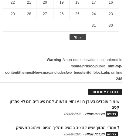
22
21
20
19
18
17
16
29
28
27
26
25
24
23
31
30
« יול
Warning
: A non-numeric value encountered in
/home/hrusco/public_html/wp-
content/themes/Newsmag/includes/wp_booster/td_block.php
on line
248
כתבות אחרונות
שימור עובדים בעידן ה-AI והאי-וודאות: למה פיטורים הם לא פתרון
קסם
מערכת HRus
-
05/08/2026
בלוגים
7 עמודי התווך שיש להציב בבסיס תהליך הגיוס ומיתוג המעסיק
מערכת HRus
-
05/08/2026
בלוגים