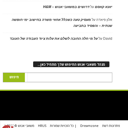
יאנא קאסם
על
דרושים במשאבי אנוש – H&M
אלון פיאדה
על
מעסיק טעה כשכלל אחוזי משרה בחישוב ימי חופשה
שנתית – והפסיד בתביעה
David
על
על מי חלה החובה לשלם את עלות ציוד העבודה של העובד
מנהל משאבי אנוש החיפוש שלך מתחיל כאן…
פתרונות רשת
Dreamzone
| כל הזכויות שמורות
HRUS
משאבי אנוש © 2016 |