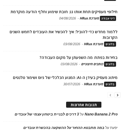
חילופי מעסיקים תחת אותו גג: חובת שימוע וחלף הודעה מוקדמת
מערכת HRus
-
04/08/2026
דיני עבודה
ללמוד מחדש כדי להוביל: איך להכשיר את העובדים לחמש השנים
הקרובות
מערכת HRus
-
03/08/2026
בלוגים
בחירות בפתח: מה השפעתן על מקום העבודה?
כותבים חיצוניים
-
03/08/2026
בלוגים
מיתוג מעסיק בעידן ה-AI: המנוע הכלכלי של גיוס ושימור טלנטים
מערכת HRus
-
30/07/2026
בלוגים
תגובות אחרונות
Nano Banana 2 Pro
על
3 דרכים לבניית ביטחון עצמי של עובדים
יפעת
על
במה מתבטא ההחזר על ההשקעה בהכשרת עובדים