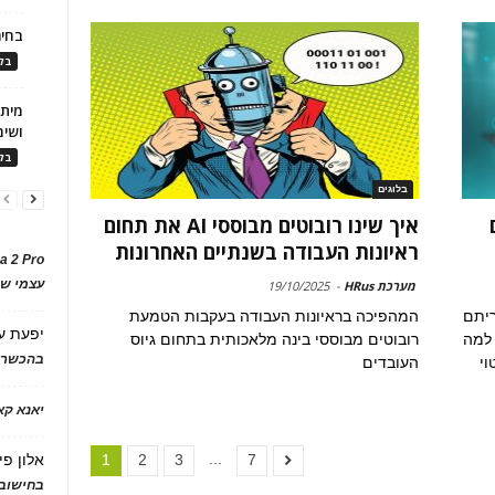
בחיר
בלו
ושימ
בלו
בלוגים
איך שינו רובוטים מבוססי AI את תחום
ראיונות העבודה בשנתיים האחרונות
a 2 Pro
עצמי של
מערכת HRus
-
19/10/2025
ריתם
המהפיכה בראיונות העבודה בעקבות הטמעת
יפעת
ע
 למה
רובוטים מבוססי בינה מלאכותית בתחום גיוס
בהכשרת
וי
העובדים
יאנא ק
...
אלון פי
1
2
3
7
בחישוב 