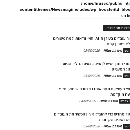
/home/hrusco/public_ht
content/themes/Newsmag/includes/wp_booster/td_blo
on l
תבות אחרונות
שימור עובדים בעידן ה-AI והאי-וודאות: למה פיטורים
א פתרון קסם
מערכת HRus
-
05/08/2026
גים
מודי התווך שיש להציב בבסיס תהליך הגיוס
וג המעסיק
מערכת HRus
-
05/08/2026
גים
פי מעסיקים תחת אותו גג: חובת שימוע וחלף
עה מוקדמת
מערכת HRus
-
04/08/2026
י עבודה
ד מחדש כדי להוביל: איך להכשיר את העובדים
ש השנים הקרובות
מערכת HRus
-
03/08/2026
גים