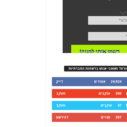
ורטל משאבי אנוש ברשתות החברתיות
24,924
אוהדים
לייק
300
עוקבים
מעקב
47
עוקבים
מעקב
307
מנויים
להירשם