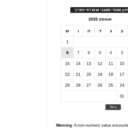
ינון מאמרי משאבי אנוש לפי תאריך
אוגוסט 2026
ב
ג
ד
ה
ו
ש
1
8
7
6
5
4
3
15
14
13
12
11
10
22
21
20
19
18
17
29
28
27
26
25
24
31
« יול
Warning
: A non-numeric value encount