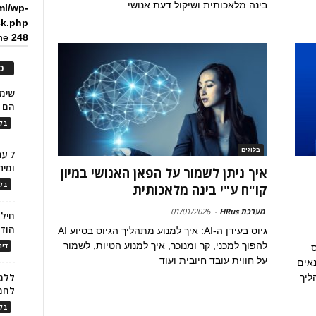
בינה מלאכותית ושיקול דעת אנושי
ml/wp-
ck.php
ine
248
כ
הם ל
בלו
בלוגים
7 ע
ומית
איך ניתן לשמור על הפאן האנושי במיון
בלו
קו"ח ע"י בינה מלאכותית
מערכת HRus
-
01/01/2026
חילו
הוד
גיוס בעידן ה-AI: איך למנוע מתהליך הגיוס בסיוע AI
להפוך למכני, קר ומנוכר, איך למנוע הטיות, לשמור
דינ
ס
על חווית עובד חיובית ועוד
נאים
ללמו
ליך
לחמ
בלו