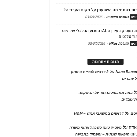
ות בפתח: מה השפעתן על מקום העבודה?
כותבים חיצוניים
-
03/08/2026
גים
מיתוג מעסיק בעידן ה-AI: המנוע הכלכלי של גיוס
ור טלנטים
מערכת HRus
-
30/07/2026
גים
תגובות אחרונות
על
Nano Banan
3 דרכים לבניית ביטחון
 עובדים
ל
במה מתבטא ההחזר על ההשקעה
 עובדים
על
אסם
דרושים במשאבי אנוש – H&M
אדה
על
מעסיק טעה כשכלל אחוזי משרה
ימי חופשה שנתית – והפסיד בתביעה