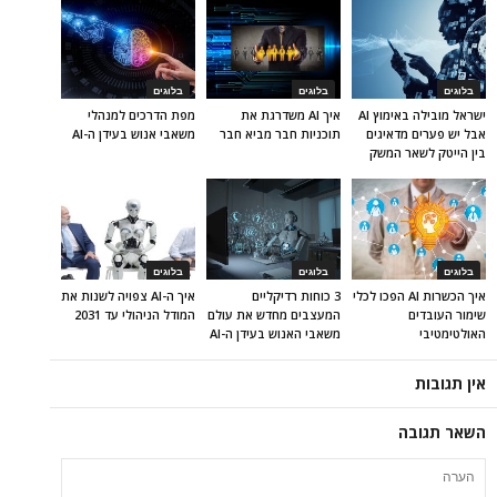
בלוגים
בלוגים
בלוגים
ישראל מובילה באימוץ AI
איך AI משדרגת את
מפת הדרכים למנהלי
אבל יש פערים מדאיגים
תוכניות חבר מביא חבר
משאבי אנוש בעידן ה-AI
בין הייטק לשאר המשק
בלוגים
בלוגים
בלוגים
איך הכשרות AI הפכו לכלי
3 כוחות רדיקליים
איך ה-AI צפויה לשנות את
שימור העובדים
המעצבים מחדש את עולם
המודל הניהולי עד 2031
האולטימטיבי
משאבי האנוש בעידן ה-AI
אין תגובות
השאר תגובה