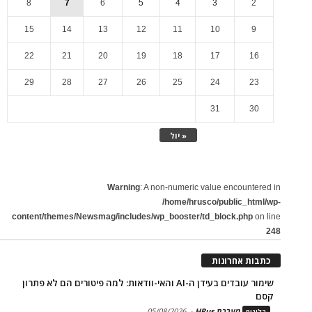
8
7
6
5
4
3
2
15
14
13
12
11
10
9
22
21
20
19
18
17
16
29
28
27
26
25
24
23
31
30
« יול
Warning
: A non-numeric value encountered in
/home/hrusco/public_html/wp-
content/themes/Newsmag/includes/wp_booster/td_block.php
on line
248
כתבות אחרונות
שימור עובדים בעידן ה-AI והאי-וודאות: למה פיטורים הם לא פתרון
קסם
מערכת HRus
-
05/08/2026
בלוגים