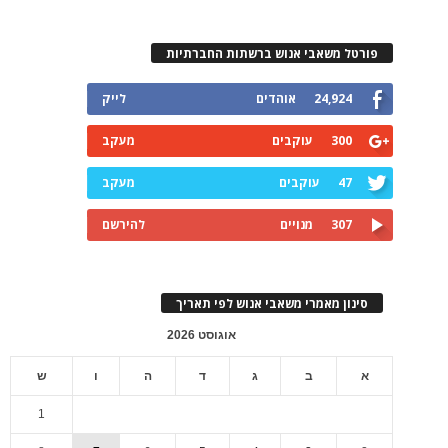
פורטל משאבי אנוש ברשתות החברתיות
24,924
אוהדים
לייק
300
עוקבים
מעקב
47
עוקבים
מעקב
307
מנויים
להירשם
סינון מאמרי משאבי אנוש לפי תאריך
אוגוסט 2026
א
ב
ג
ד
ה
ו
ש
1