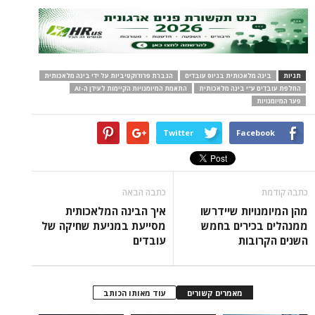
תגיות
בינה מלאכותית בגיוס עובדים
הגברת פרודוקטיביות על ידי בינה מלאכותית
החלפת עובדים ע"י בינה מלאכותית
התאמת המיומנויות הקיימות לעידן ה-AI
פער המיומנויות
Twitter
Facebook
כתבה קודמת
כתבה הבאה
מהן המיומנויות שיידרשו
איך הבינה המלאכותית
ממנהלים בכירים בחמש
מסייעת במניעת שחיקה של
השנים הקרובות
עובדים
מאמרים קשורים
עוד מאותו הכותב