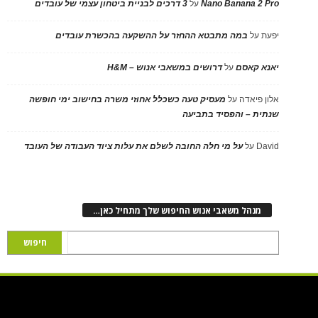
Nano Banana 2 Pro
על
3 דרכים לבניית ביטחון עצמי של עובדים
יפעת
על
במה מתבטא ההחזר על ההשקעה בהכשרת עובדים
יאנא קאסם
על
דרושים במשאבי אנוש – H&M
אלון פיאדה
על
מעסיק טעה כשכלל אחוזי משרה בחישוב ימי חופשה
שנתית – והפסיד בתביעה
David
על
על מי חלה החובה לשלם את עלות ציוד העבודה של העובד
מנהל משאבי אנוש החיפוש שלך מתחיל כאן…