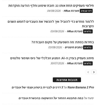
חילופי מעסיקים תחת אותו גג: חובת שימוע וחלף הודעה מוקדמת
מערכת HRus
-
04/08/2026
דיני עבודה
ללמוד מחדש כדי להוביל: איך להכשיר את העובדים לחמש השנים
הקרובות
מערכת HRus
-
03/08/2026
בלוגים
בחירות בפתח: מה השפעתן על מקום העבודה?
כותבים חיצוניים
-
03/08/2026
בלוגים
מיתוג מעסיק בעידן ה-AI: המנוע הכלכלי של גיוס ושימור טלנטים
מערכת HRus
-
30/07/2026
בלוגים
תגובות אחרונות
Nano Banana 2 Pro
על
3 דרכים לבניית ביטחון עצמי של עובדים
יפעת
על
במה מתבטא ההחזר על ההשקעה בהכשרת עובדים