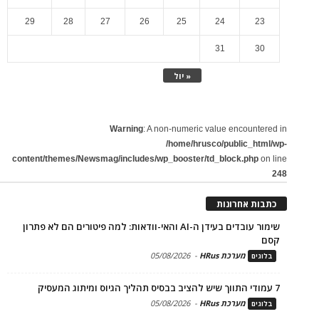
29
28
27
26
25
24
23
31
30
« יול
Warning
: A non-numeric value encountered in
/home/hrusco/public_html/wp-
content/themes/Newsmag/includes/wp_booster/td_block.php
on line
248
כתבות אחרונות
שימור עובדים בעידן ה-AI והאי-וודאות: למה פיטורים הם לא פתרון
קסם
מערכת HRus
-
05/08/2026
בלוגים
7 עמודי התווך שיש להציב בבסיס תהליך הגיוס ומיתוג המעסיק
מערכת HRus
-
05/08/2026
בלוגים