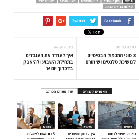
תגיות
מיון מועמדים
סינון מועמדים
ריאיון מובנה
ריאיון עבודה
שאלות בריאיון עבודה
Twitter
Facebook
כתבה קודמת
כתבה הבאה
3 סוגי התגמול הבסיסיים
איך לעודד את העובדים
למשיכת טלנטים ושימורם
בתחילת השבוע ולהיאבק
בדכדוך יום א'
מאמרים קשורים
עוד מאותו הכותב
בלוגים
בלוגים
בלוגים
האם לגיטימי לדחות
איך לבחון מועמדים
5 דוגמאות לשאלות
מועמד בגלל חוסר כימיה
בריאיון עבודה בעידן
בריאיון שמאפשרות