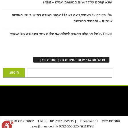
יאנא קאסם
על
דרושים במשאבי אנוש – H&M
אלון פיאדה
על
מעסיק טעה כשכלל אחוזי משרה בחישוב ימי חופשה
שנתית – והפסיד בתביעה
David
על
על מי חלה החובה לשלם את עלות ציוד העבודה של העובד
מנהל משאבי אנוש החיפוש שלך מתחיל כאן…
פתרונות רשת
Dreamzone
| כל הזכויות שמורות
HRUS
משאבי אנוש © 2016 |
יצירת קשר: 0722-555-225 או news@hrus.co.il