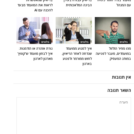
עם המנהל
הבינה המלאכותית
לראות את המועמד מבעד
להכנה עם AI
בלוגים
בלוגים
בלוגים
מהו מחיר הזלזול
איך למנוע ממועמד
נורת אזהרה או הזדמנות:
במועמדים, מעבר לפגיעה
שנדחה לאחר הריאיון,
איך לבחון מועמד ש'קופץ'
במותג המעסיק
לחוש ממורמר ולפגוע
מארגון לארגון
בארגון
אין תגובות
השאר תגובה