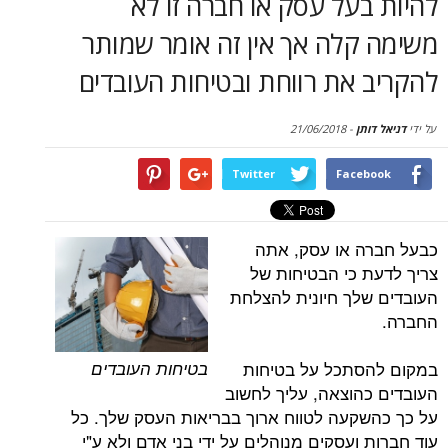
על עסק או חברה זו לא
סקירות
קלה אך אין זה אומר שמותר
דף הבית
את רווחת ובטיחות העובדים
תן
-
21/06/2018
Twitter
Face
 או עסק, אתה
 כי הבטיחות של
לך חיונית להצלחת
בטיחות העובדים
סתכל על בטיחות
הוצאה, עליך לחשוב
קעה לטווח ארוך בבריאות העסק שלך. כל
ועסקים מנוהלים על ידי בני אדם ולא ע"י