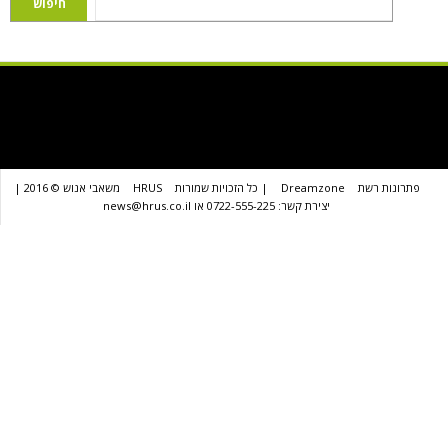
שת
Dreamzone
| כל הזכויות שמורות
HRUS
משאבי אנוש © 2016 |
יצירת קשר: 0722-555-225 או news@hrus.co.il