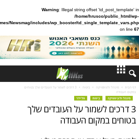
Warning
: Illegal string offset 'td_pos
/home/hrusco/publ
content/themes/Newsmag/includes/wp_booster/td_single_templa
חדשות
ל ולוגיסטיקה
ביטוח
3 דרכים לשמור על העובדים שלך בטוחים
דעות
טיקה
ביטוח
סליידר
ים לשמור על העובדים שלך
ברנז'ה
 במקום העבודה
מאמרים