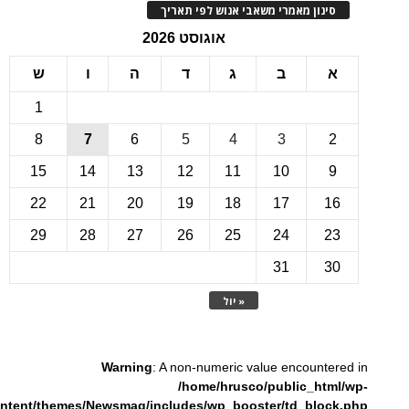
ינון מאמרי משאבי אנוש לפי תאריך
אוגוסט 2026
ב
ג
ד
ה
ו
ש
1
8
7
6
5
4
3
15
14
13
12
11
10
22
21
20
19
18
17
1
29
28
27
26
25
24
2
31
3
« יול
Warning
: A non-numeric value encounte
/home/hrusco/public_htm
content/themes/Newsmag/includes/wp_booster/td_bloc