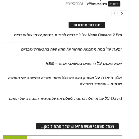
מערכת HRus
-
30/07/2026
ים
תגובות אחרונות
על
Nano Banana 2
3 דרכים לבניית ביטחון עצמי של עובדים
על
במה מתבטא ההחזר על ההשקעה בהכשרת עובדים
על
 קאסם
דרושים במשאבי אנוש – H&M
 פיאדה
על
מעסיק טעה כשכלל אחוזי משרה בחישוב ימי חופשה
ת – והפסיד בתביעה
D
על
על מי חלה החובה לשלם את עלות ציוד העבודה של העובד
נהל משאבי אנוש החיפוש שלך מתחיל כאן…