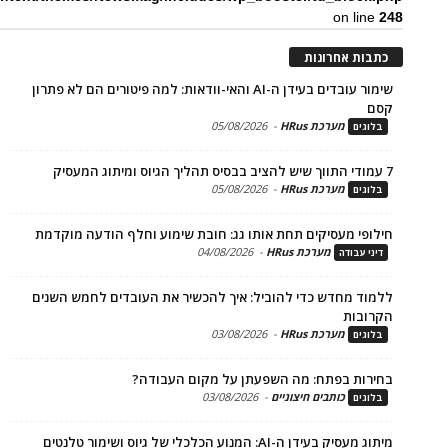
on li
ת אחרונות
שימור עובדים בעידן ה-AI והאי-וודאות: למה פיטורים הם לא פתרון
מערכת HRus
-
05/08/2026
ים
מערכת HRus
-
05/08/2026
ים
פי מעסיקים תחת אותו גג: חובת שימוע וחלף הודעה מוקדמת
מערכת HRus
-
04/08/2026
 עבודה
ד מחדש כדי להוביל: איך להכשיר את העובדים לחמש השנים
בות
מערכת HRus
-
03/08/2026
ים
ות בפתח: מה השפעתן על מקום העבודה?
כותבים חיצוניים
-
03/08/2026
ים
בעידן ה-AI: המנוע הכלכלי של גיוס ושימור טלנטים