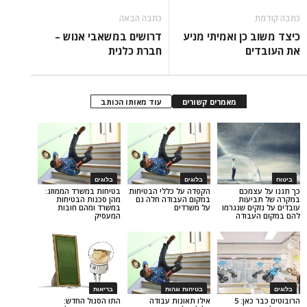
כתבה הבאה
כן ואמיתי מניע
דרושים במשאבי אנוש –
ם
חברת כלנית
מאמרים קשורים
עוד מאותו הכותב
בלוגים
בלוגים
מכם
הקפדה על כללי הבטיחות
בטיחות במשרד הממוזג:
עות
במקום העבודה חלה גם
מהן סכנות הבטיחות
ם שנגרמו
על משרדים
במשרד ומהם חובות
בודה
המעסיק
בטיחות וגהות
בריאות
הרובוטים כבר כאן: 5
אילו תאונות עבודה
התו הסגול החדש: