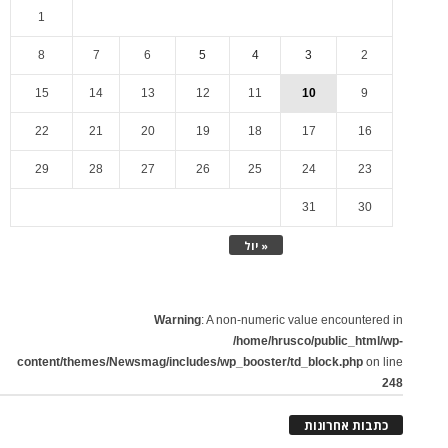
1
8
7
6
5
4
3
2
15
14
13
12
11
10
9
22
21
20
19
18
17
16
29
28
27
26
25
24
23
31
30
« יול
Warning
: A non-numeric value encountered in
/home/hrusco/public_html/wp-
content/themes/Newsmag/includes/wp_booster/td_block.php
on line
248
כתבות אחרונות