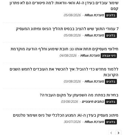
שימור עובדים בעידן ה-AI והאי-וודאות: למה פיטורים הם לא פתרון
קסם
מערכת HRus
-
05/08/2026
בלוגים
7 עמודי התווך שיש להציב בבסיס תהליך הגיוס ומיתוג המעסיק
מערכת HRus
-
05/08/2026
בלוגים
חילופי מעסיקים תחת אותו גג: חובת שימוע וחלף הודעה מוקדמת
מערכת HRus
-
04/08/2026
דיני עבודה
ללמוד מחדש כדי להוביל: איך להכשיר את העובדים לחמש השנים
הקרובות
מערכת HRus
-
03/08/2026
בלוגים
בחירות בפתח: מה השפעתן על מקום העבודה?
כותבים חיצוניים
-
03/08/2026
בלוגים
מיתוג מעסיק בעידן ה-AI: המנוע הכלכלי של גיוס ושימור טלנטים
מערכת HRus
-
30/07/2026
בלוגים