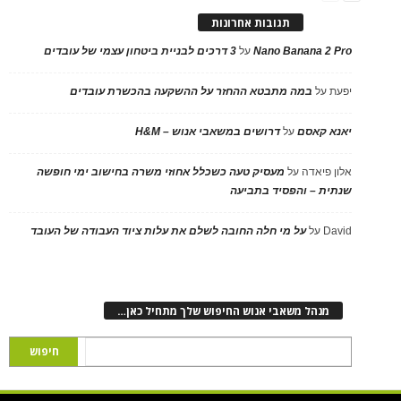
תגובות אחרונות
Nano Banana 2 Pro
על
3 דרכים לבניית ביטחון עצמי של עובדים
יפעת
על
במה מתבטא ההחזר על ההשקעה בהכשרת עובדים
יאנא קאסם
על
דרושים במשאבי אנוש – H&M
אלון פיאדה
על
מעסיק טעה כשכלל אחוזי משרה בחישוב ימי חופשה
שנתית – והפסיד בתביעה
David
על
על מי חלה החובה לשלם את עלות ציוד העבודה של העובד
מנהל משאבי אנוש החיפוש שלך מתחיל כאן…