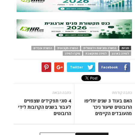
תגיות
הכשרה ומציאות וירטואלית
הכשרה מקצועית
הכשרת עובדים
למידה בארגון
למידה מתוקשבת
מיקרו למידה
Twitter
Facebook
כתבה קודמת
כתבה הבאה
האם בעוד 3 שנים יחליפו
4 סוגי תפקידים שצפויים
הרובוטים שיעור ניכר
לעבור בשנים הקרובות לידי
מהעובדים הקיימים
הרובוטים