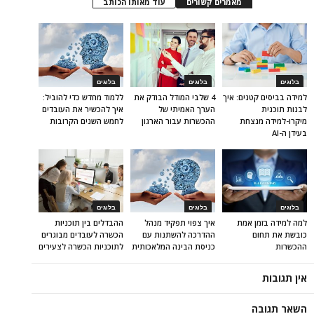
מאמרים קשורים
עוד מאותו הכותב
בלוגים
בלוגים
בלוגים
למידה בביסים קטנים: איך
4 שלבי המודל הבודק את
ללמוד מחדש כדי להוביל:
לבנות תוכנית
הערך האמיתי של
איך להכשיר את העובדים
מיקרו-למידה מנצחת
ההכשרות עבור הארגון
לחמש השנים הקרובות
בעידן ה-AI
בלוגים
בלוגים
בלוגים
למה למידה בזמן אמת
איך צפוי תפקיד מנהל
ההבדלים בין תוכניות
כובשת את תחום
ההדרכה להשתנות עם
הכשרה לעובדים מבוגרים
ההכשרות
כניסת הבינה המלאכותית
לתוכניות הכשרה לצעירים
אין תגובות
השאר תגובה