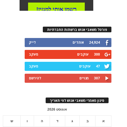
פורטל משאבי אנוש ברשתות החברתיות
24,924
אוהדים
לייק
300
עוקבים
מעקב
47
עוקבים
מעקב
307
מנויים
להירשם
סינון מאמרי משאבי אנוש לפי תאריך
אוגוסט 2026
א
ב
ג
ד
ה
ו
ש