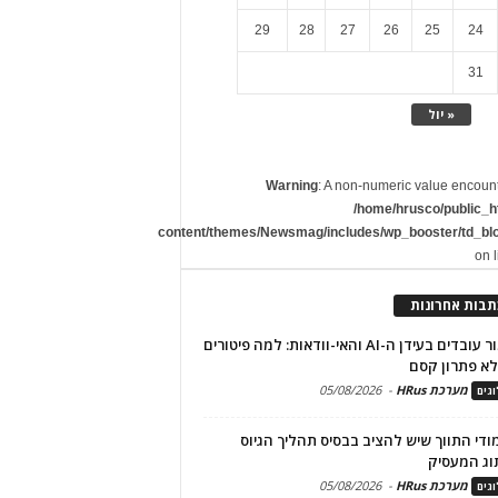
29
28
27
26
25
24
31
« יול
Warning
: A non-numeric value encoun
/home/hrusco/public_h
content/themes/Newsmag/includes/wp_booster/td_bl
on 
תבות אחרונות
שימור עובדים בעידן ה-AI והאי-וודאות: למה פיטורים
א פתרון קסם
מערכת HRus
-
05/08/2026
גים
מודי התווך שיש להציב בבסיס תהליך הגיוס
וג המעסיק
מערכת HRus
-
05/08/2026
גים