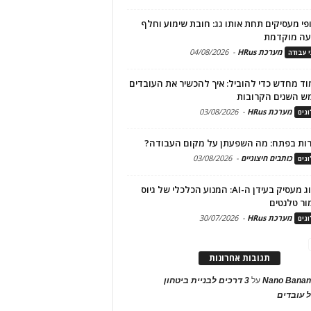
פי מעסיקים תחת אותו גג: חובת שימוע וחלף
עה מוקדמת
מערכת HRus
-
04/08/2026
י עבודה
ד מחדש כדי להוביל: איך להכשיר את העובדים
ש השנים הקרובות
מערכת HRus
-
03/08/2026
גים
ות בפתח: מה השפעתן על מקום העבודה?
כותבים חיצוניים
-
03/08/2026
גים
מיתוג מעסיק בעידן ה-AI: המנוע הכלכלי של גיוס
ור טלנטים
מערכת HRus
-
30/07/2026
גים
תגובות אחרונות
Nano Banan
על
3 דרכים לבניית ביטחון
 עובדים