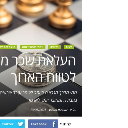
דעות
בלוגים
ניהול משאבי אנוש
הנעת עובדים
העלאת שכר מול
לטווח הארוך
מהי הדרך הנכונה ביותר לשמר עובד שרוצה ל
בעבודה ומחובר יותר לארגון
על ידי
מערכת HRus
-
13/05/2025
שיתוף
Twitter
Facebook