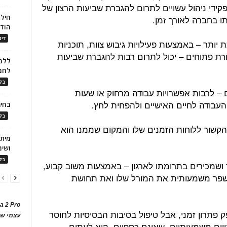
קידי ניהול עשויים לתרום להגברת שביעות הרצון של
חילו
ו בחברה לאורך זמן.
הוד
דינ
 יותר – באמצעות פעילויות גיבוש צוות, תוכניות
רת פתוחים – יכול לתרום רבות להגברת שביעות
ללמו
לחמ
בלו
ם – לרבות אפשרויות עבודה מרחוק או שעות
 העבודה לחיים האישיים ולהפחית לחץ.
בחיר
בלו
 הקשור ללוחות הזמנים שלו והמקום שממנו הוא
ושימ
בלו
ושמכירים בתרומתו לארגון – באמצעות משוב קבוע,
 לשפר משמעותית את המורל שלו ואת תחושת
a 2 Pro
פתרון זמני, אבל טיפול בסיבות הבסיסיות לחוסר
עצמי של
יים משמעותיים, שאינם כספיים, היא לעתים