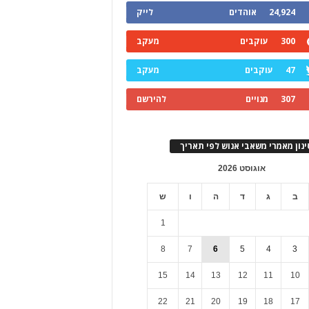
24,924
אוהדים
לייק
300
עוקבים
מעקב
47
עוקבים
מעקב
307
מנויים
להירשם
ינון מאמרי משאבי אנוש לפי תאריך
אוגוסט 2026
ב
ג
ד
ה
ו
ש
1
8
7
6
5
4
3
15
14
13
12
11
10
22
21
20
19
18
17