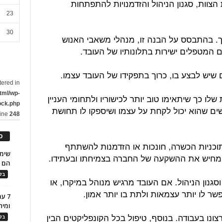
הצוות, סגנון הניהול והזדמנויות להתפתחות
23
30
ך. בהתבסס על הבנה זו, מנהלי משאבי האנוש
יים המטפלים ישירות בתלונותיו של העובד.
 שיש לבצע בו, כרוך בתפקידו של העובד עצמו.
tered in
tml/wp-
ו כך שיתאימו טוב יותר לכישוריו ולתחומי העניין
ock.php
ים שהוא יכול לקחת על עצמו ושיספקו לו תחושת
line
248
כ
 תוכניות הכשרה, חונכות או הזדמנות להשתתף
המחיש את ההשקעה של החברה בצמיחתו ובעתידו.
הם ל
בלו
גנון הניהול. אם העובד מרגיש מנוהל במיקרו, או
שר לו יותר עצמאות ולתת בו יותר אמון.
7 ע
ומית
ונו בעבודה. בנוסף, טיפול בכל הקונפליקטים הבין
בלו