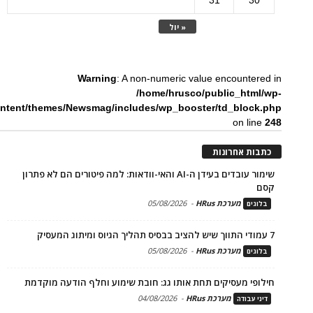
31
30
« יול
Warning
: A non-numeric value encountered in
/home/hrusco/public_html/wp-
ntent/themes/Newsmag/includes/wp_booster/td_block.php
on line
248
כתבות אחרונות
שימור עובדים בעידן ה-AI והאי-וודאות: למה פיטורים הם לא פתרון
קסם
מערכת HRus
-
05/08/2026
בלוגים
7 עמודי התווך שיש להציב בבסיס תהליך הגיוס ומיתוג המעסיק
מערכת HRus
-
05/08/2026
בלוגים
חילופי מעסיקים תחת אותו גג: חובת שימוע וחלף הודעה מוקדמת
מערכת HRus
-
04/08/2026
דיני עבודה