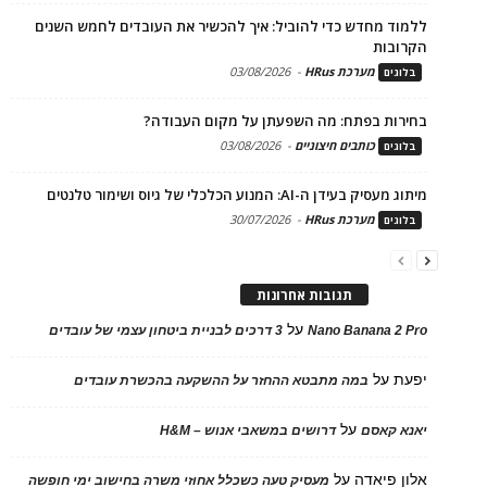
ללמוד מחדש כדי להוביל: איך להכשיר את העובדים לחמש השנים
הקרובות
מערכת HRus
-
03/08/2026
בלוגים
בחירות בפתח: מה השפעתן על מקום העבודה?
כותבים חיצוניים
-
03/08/2026
בלוגים
מיתוג מעסיק בעידן ה-AI: המנוע הכלכלי של גיוס ושימור טלנטים
מערכת HRus
-
30/07/2026
בלוגים
תגובות אחרונות
על
Nano Banana 2 Pro
3 דרכים לבניית ביטחון עצמי של עובדים
יפעת
על
במה מתבטא ההחזר על ההשקעה בהכשרת עובדים
על
יאנא קאסם
דרושים במשאבי אנוש – H&M
אלון פיאדה
על
מעסיק טעה כשכלל אחוזי משרה בחישוב ימי חופשה