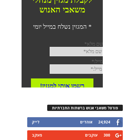
פורטל משאבי אנוש ברשתות החברתיות
24,924
אוהדים
לייק
300
עוקבים
מעקב