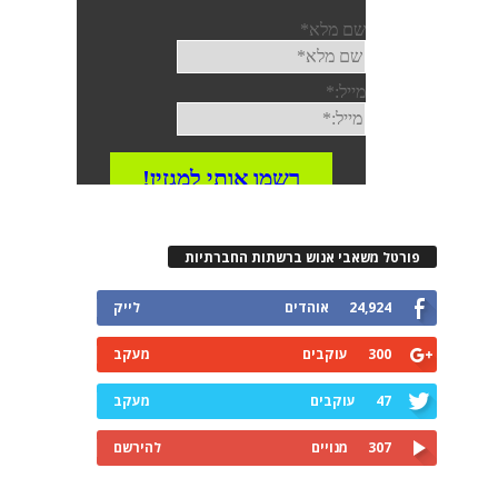
פורטל משאבי אנוש ברשתות החברתיות
24,924
אוהדים
לייק
300
עוקבים
מעקב
47
עוקבים
מעקב
307
מנויים
להירשם