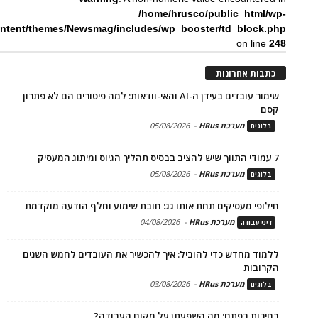
/home/hrusco/public_html/wp-
ntent/themes/Newsmag/includes/wp_booster/td_block.php
on line
248
כתבות אחרונות
שימור עובדים בעידן ה-AI והאי-וודאות: למה פיטורים הם לא פתרון
קסם
מערכת HRus
-
05/08/2026
בלוגים
7 עמודי התווך שיש להציב בבסיס תהליך הגיוס ומיתוג המעסיק
מערכת HRus
-
05/08/2026
בלוגים
חילופי מעסיקים תחת אותו גג: חובת שימוע וחלף הודעה מוקדמת
מערכת HRus
-
04/08/2026
דיני עבודה
ללמוד מחדש כדי להוביל: איך להכשיר את העובדים לחמש השנים
הקרובות
מערכת HRus
-
03/08/2026
בלוגים
בחירות בפתח: מה השפעתן על מקום העבודה?