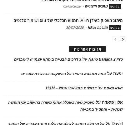
כותבים חיצוניים
-
03/08/2026
בלוגים
מיתוג מעסיק בעידן ה-AI: המנוע הכלכלי של גיוס ושימור טלנטים
מערכת HRus
-
30/07/2026
בלוגים
תגובות אחרונות
על
Nano Banana 2 Pro
3 דרכים לבניית ביטחון עצמי של עובדים
יפעת
על
במה מתבטא ההחזר על ההשקעה בהכשרת עובדים
על
יאנא קאסם
דרושים במשאבי אנוש – H&M
אלון פיאדה
על
מעסיק טעה כשכלל אחוזי משרה בחישוב ימי חופשה
שנתית – והפסיד בתביעה
David
על
על מי חלה החובה לשלם את עלות ציוד העבודה של העובד