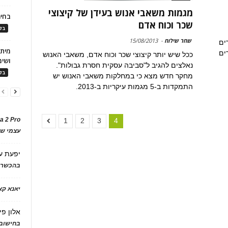
מגמות משאבי אנוש בעידן של קיצוצי
בחיר
שכר וכוח אדם
בלו
שחר שילוח
-
15/08/2013
ים
ים
ככל שיש יותר קיצוצי שכר וכוח אדם, משאבי האנוש
ושימ
נאלצים להגיב ל"סביבה עסקית חסרת גבולות".
בלו
מחקר חדש מצא כי במחלקות משאבי האנוש יש
התמקדות ב-5 מגמות עיקריות ב-2013.
a 2 Pro
1
2
3
4
עצמי של
יפעת
ע
בהכשרת
יאנא ק
אלון פי
בחישוב 