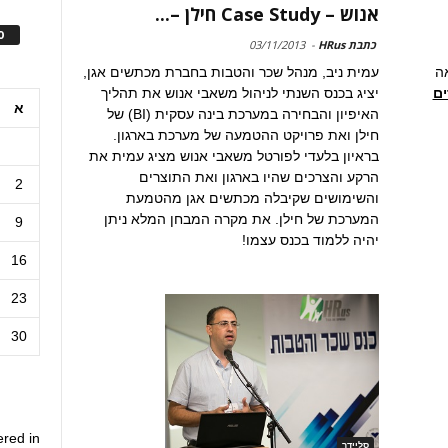
אנוש – Case Study חילן –...
ס
כתבת HRus
-
03/11/2013
אה
עמית ניב, מנהל שכר והטבות בחברת מכתשים אגן,
ים
יציג בכנס השנתי לניהול משאבי אנוש את תהליך
א
האיפיון והבחירה במערכת בינה עסקית (BI) של
חילן ואת פרויקט ההטמעה של מערכת בארגון.
בראיון בלעדי לפורטל משאבי אנוש מציג עמית את
הרקע והצרכים שהיו בארגון ואת התוצרים
2
והשימושים שקיבלה מכתשים אגן מהטמעת
המערכת של חילן. את מקרה המבחן המלא ניתן
9
יהיה ללמוד בכנס עצמו!
16
23
30
ered in
סליידר