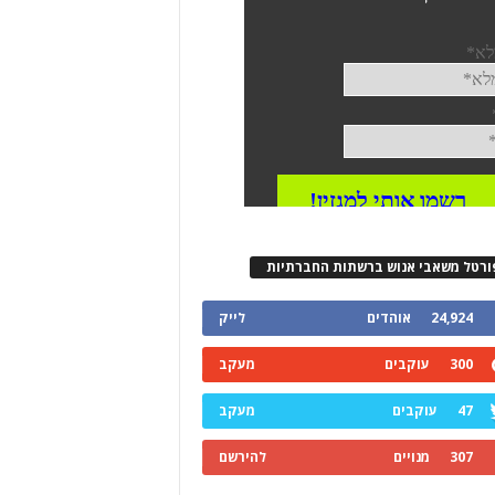
ורטל משאבי אנוש ברשתות החברתיות
24,924
אוהדים
לייק
300
עוקבים
מעקב
47
עוקבים
מעקב
307
מנויים
להירשם