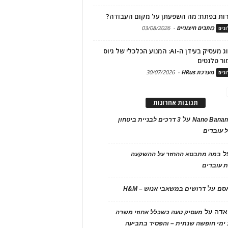
ות בפתח: מה השפעתן על מקום העבודה?
כותבים חיצוניים
-
03/08/2026
גים
מיתוג מעסיק בעידן ה-AI: המנוע הכלכלי של גיוס
ור טלנטים
מערכת HRus
-
30/07/2026
גים
תגובות אחרונות
על
Nano Banan
3 דרכים לבניית ביטחון
 עובדים
ל
במה מתבטא ההחזר על ההשקעה
 עובדים
על
אסם
דרושים במשאבי אנוש – H&M
אדה
על
מעסיק טעה כשכלל אחוזי משרה
ימי חופשה שנתית – והפסיד בתביעה