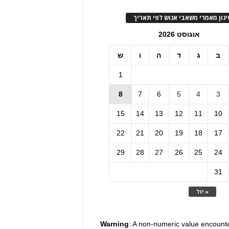
ינון מאמרי משאבי אנוש לפי תאריך
אוגוסט 2026
ב
ג
ד
ה
ו
ש
1
8
7
6
5
4
3
15
14
13
12
11
10
22
21
20
19
18
17
29
28
27
26
25
24
31
« יול
Warning
: A non-numeric value encount