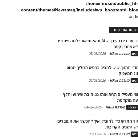
/home/hrusco/public_ht
content/themes/Newsmag/includes/wp_booster/td_blo
on l
תבות אחרונות
שימור עובדים בעידן ה-AI והאי-וודאות: למה פיטורים
א פתרון קסם
מערכת HRus
-
05/08/2026
גים
מודי התווך שיש להציב בבסיס תהליך הגיוס
וג המעסיק
מערכת HRus
-
05/08/2026
גים
פי מעסיקים תחת אותו גג: חובת שימוע וחלף
עה מוקדמת
מערכת HRus
-
04/08/2026
י עבודה
ד מחדש כדי להוביל: איך להכשיר את העובדים
ש השנים הקרובות
מערכת HRus
-
03/08/2026
גים