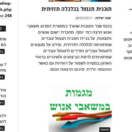
ml/wp-
–
תוכנית תגמול בכלכלה תזזיתית
ck.php
ine
248
שחר שילוח
-
30/09/2013
בכנס שכר והטבות שנערך במסגרת הפנינג משאבי
כ
אנוש הרצה רמי יוסף, מחברת יישום אנשים
ותוצאות, על בניית תוכנית תגמול עובדים
אנוש
הם ל
שמתאימה לכלכלה תזזיתית, ופירט על מנגנונים
וב
לתגמול עובדים ומדדים לתגמול עובדים
סקר
בלו
שמתאימים לרמת הביצועים ולשינויים ברווחי
נוש
הארגון במטרה לשמור על רווחיות גם כאשר
7 ע
ההכנסה יורדת. סיכום הרצאת הכנס.
ומית
בלו
חילו
הוד
דינ
ללמו
לחמ
בלו
חדשות