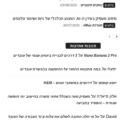
כותבים חיצוניים
-
03/08/2026
בלוגים
מיתוג מעסיק בעידן ה-AI: המנוע הכלכלי של גיוס ושימור טלנטים
מערכת HRus
-
30/07/2026
בלוגים
תגובות אחרונות
על
Nano Banana 2 Pro
3 דרכים לבניית ביטחון עצמי של עובדים
יפעת
על
במה מתבטא ההחזר על ההשקעה בהכשרת עובדים
על
יאנא קאסם
דרושים במשאבי אנוש – H&M
אלון פיאדה
על
מעסיק טעה כשכלל אחוזי משרה בחישוב ימי חופשה
שנתית – והפסיד בתביעה
David
על
על מי חלה החובה לשלם את עלות ציוד העבודה של העובד