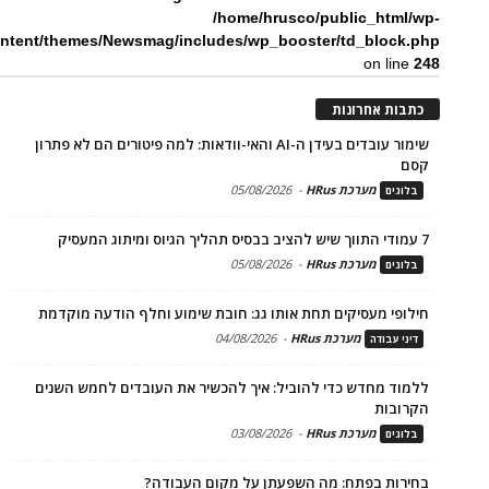
/home/hrusco/public_html/wp-
ntent/themes/Newsmag/includes/wp_booster/td_block.php
on line
248
כתבות אחרונות
שימור עובדים בעידן ה-AI והאי-וודאות: למה פיטורים הם לא פתרון
קסם
מערכת HRus
-
05/08/2026
בלוגים
7 עמודי התווך שיש להציב בבסיס תהליך הגיוס ומיתוג המעסיק
מערכת HRus
-
05/08/2026
בלוגים
חילופי מעסיקים תחת אותו גג: חובת שימוע וחלף הודעה מוקדמת
מערכת HRus
-
04/08/2026
דיני עבודה
ללמוד מחדש כדי להוביל: איך להכשיר את העובדים לחמש השנים
הקרובות
מערכת HRus
-
03/08/2026
בלוגים
בחירות בפתח: מה השפעתן על מקום העבודה?