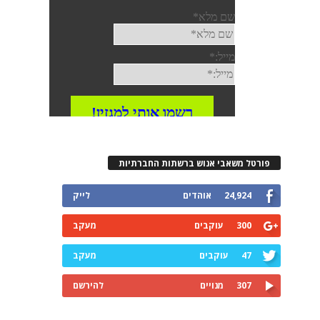
פורטל משאבי אנוש ברשתות החברתיות
24,924
אוהדים
לייק
300
עוקבים
מעקב
47
עוקבים
מעקב
307
מנויים
להירשם