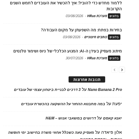
ללמוד מחדש כדי להוביל: איך להכשיר את העובדים לחמש השנים
הקרובות
מערכת HRus
-
03/08/2026
בלוגים
בחירות בפתח: מה השפעתן על מקום העבודה?
כותבים חיצוניים
-
03/08/2026
בלוגים
מיתוג מעסיק בעידן ה-AI: המנוע הכלכלי של גיוס ושימור טלנטים
מערכת HRus
-
30/07/2026
בלוגים
תגובות אחרונות
על
Nano Banana 2 Pro
3 דרכים לבניית ביטחון עצמי של עובדים
יפעת
על
במה מתבטא ההחזר על ההשקעה בהכשרת עובדים
על
יאנא קאסם
דרושים במשאבי אנוש – H&M
אלון פיאדה
על
מעסיק טעה כשכלל אחוזי משרה בחישוב ימי חופשה