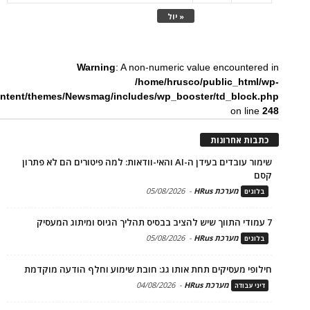
« יול
Warning
: A non-numeric value encountered in
/home/hrusco/public_html/wp-
ntent/themes/Newsmag/includes/wp_booster/td_block.php
on line
248
כתבות אחרונות
שימור עובדים בעידן ה-AI והאי-וודאות: למה פיטורים הם לא פתרון
קסם
מערכת HRus
-
05/08/2026
בלוגים
7 עמודי התווך שיש להציב בבסיס תהליך הגיוס ומיתוג המעסיק
מערכת HRus
-
05/08/2026
בלוגים
חילופי מעסיקים תחת אותו גג: חובת שימוע וחלף הודעה מוקדמת
מערכת HRus
-
04/08/2026
דיני עבודה