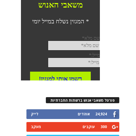
פורטל משאבי אנוש ברשתות החברתיות
24,924
אוהדים
לייק
300
עוקבים
מעקב