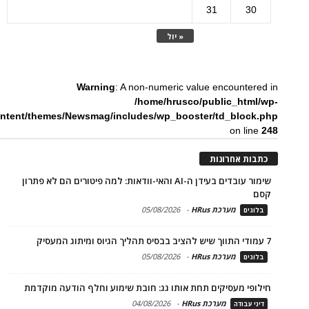
31
30
« יול
Warning
: A non-numeric value encountered in
/home/hrusco/public_html/wp-
ntent/themes/Newsmag/includes/wp_booster/td_block.php
on line
248
כתבות אחרונות
שימור עובדים בעידן ה-AI והאי-וודאות: למה פיטורים הם לא פתרון
קסם
מערכת HRus
-
05/08/2026
בלוגים
7 עמודי התווך שיש להציב בבסיס תהליך הגיוס ומיתוג המעסיק
מערכת HRus
-
05/08/2026
בלוגים
חילופי מעסיקים תחת אותו גג: חובת שימוע וחלף הודעה מוקדמת
מערכת HRus
-
04/08/2026
דיני עבודה