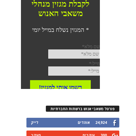
פורטל משאבי אנוש ברשתות החברתיות
24,924
אוהדים
לייק
300
עוקבים
מעקב