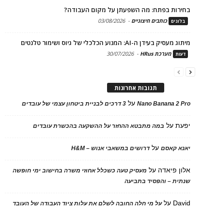
בחירות בפתח: מה השפעתן על מקום העבודה?
כותבים חיצוניים
-
03/08/2026
בלוגים
מיתוג מעסיק בעידן ה-AI: המנוע הכלכלי של גיוס ושימור טלנטים
מערכת HRus
-
30/07/2026
דעות
תגובות אחרונות
על
Nano Banana 2 Pro
3 דרכים לבניית ביטחון עצמי של עובדים
יפעת
על
במה מתבטא ההחזר על ההשקעה בהכשרת עובדים
על
יאנא קאסם
דרושים במשאבי אנוש – H&M
אלון פיאדה
על
מעסיק טעה כשכלל אחוזי משרה בחישוב ימי חופשה
שנתית – והפסיד בתביעה
David
על
על מי חלה החובה לשלם את עלות ציוד העבודה של העובד