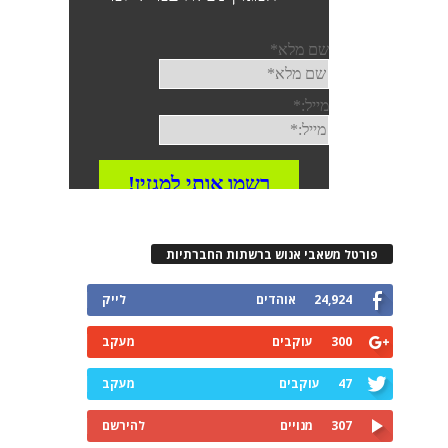
פורטל משאבי אנוש ברשתות החברתיות
24,924
אוהדים
לייק
300
עוקבים
מעקב
47
עוקבים
מעקב
307
מנויים
להירשם