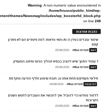
Warning
: A non-numeric value encountered in
/home/hrusco/public_html/wp-
ntent/themes/Newsmag/includes/wp_booster/td_block.php
on line
248
כתבות אחרונות
שימור עובדים בעידן ה-AI והאי-וודאות: למה פיטורים הם לא פתרון
קסם
מערכת HRus
-
05/08/2026
דעות
7 עמודי התווך שיש להציב בבסיס תהליך הגיוס ומיתוג המעסיק
מערכת HRus
-
05/08/2026
דעות
חילופי מעסיקים תחת אותו גג: חובת שימוע וחלף הודעה מוקדמת
מערכת HRus
-
04/08/2026
דיני עבודה
ללמוד מחדש כדי להוביל: איך להכשיר את העובדים לחמש השנים
הקרובות
מערכת HRus
-
03/08/2026
דעות