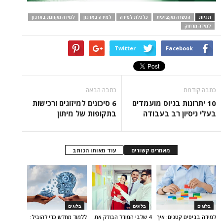
תגיות
הכשרה מקצועית
כלכלת למידה
למידה בארגון
למידה מקוונת בארגון
למידה מרחוק
Twitter
Facebook
כתבה קודמת
כתבה הבאה
10 יתרונות בגיוס מועמדים
6 סיכונים למיזוגים ורכישות
בעלי ניסיון רב בעבודה
בתקופות של מיתון
מאמרים קשורים
עוד מאותו הכותב
בלוגים
בלוגים
בלוגים
למידה בביסים קטנים: איך
4 שלבי המודל הבודק את
ללמוד מחדש כדי להוביל: