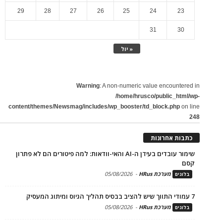
29
28
27
26
25
24
23
31
30
« יול
Warning
: A non-numeric value encountered in
/home/hrusco/public_html/wp-
content/themes/Newsmag/includes/wp_booster/td_block.php
on line
248
כתבות אחרונות
שימור עובדים בעידן ה-AI והאי-וודאות: למה פיטורים הם לא פתרון
קסם
מערכת HRus
-
05/08/2026
בלוגים
7 עמודי התווך שיש להציב בבסיס תהליך הגיוס ומיתוג המעסיק
מערכת HRus
-
05/08/2026
בלוגים