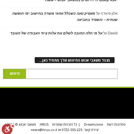
יאנא קאסם
על
דרושים במשאבי אנוש – H&M
אלון פיאדה
על
מעסיק טעה כשכלל אחוזי משרה בחישוב ימי חופשה
שנתית – והפסיד בתביעה
David
על
על מי חלה החובה לשלם את עלות ציוד העבודה של העובד
מנהל משאבי אנוש החיפוש שלך מתחיל כאן…
פתרונות רשת
Dreamzone
| כל הזכויות שמורות
HRUS
משאבי אנוש © 2016 |
יצירת קשר: 0722-555-225 או news@hrus.co.il