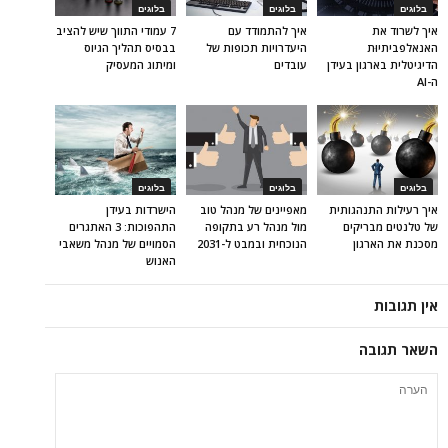
בלוגים
בלוגים
בלוגים
איך לשרוד את
איך להתמודד עם
7 עמודי התווך שיש להציב
האנאלפביתיוּת
היעדרויות תכופות של
בבסיס תהליך הגיוס
הדיגיטלית בארגון בעידן
עובדים
ומיתוג המעסיק
ה-AI
בלוגים
בלוגים
בלוגים
איך רעילות התנהגותית
מאפיינים של מנהל טוב
הישרדות בעידן
של טלנטים מבריקים
מול מנהל רע בתקופה
התהפוכות: 3 האתגרים
מסכנת את הארגון
הנוכחית ובמבט ל-2031
הסמויים של מנהל משאבי
האנוש
אין תגובות
השאר תגובה