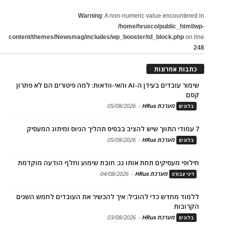
Warning
: A non-numeric value encountered in
/home/hrusco/public_html/wp-
content/themes/Newsmag/includes/wp_booster/td_block.php
on line
248
כתבות אחרונות
שימור עובדים בעידן ה-AI והאי-וודאות: למה פיטורים הם לא פתרון
קסם
מערכת HRus
-
05/08/2026
בלוגים
7 עמודי התווך שיש להציב בבסיס תהליך הגיוס ומיתוג המעסיק
מערכת HRus
-
05/08/2026
בלוגים
חילופי מעסיקים תחת אותו גג: חובת שימוע וחלף הודעה מוקדמת
מערכת HRus
-
04/08/2026
דיני עבודה
ללמוד מחדש כדי להוביל: איך להכשיר את העובדים לחמש השנים
הקרובות
מערכת HRus
-
03/08/2026
בלוגים