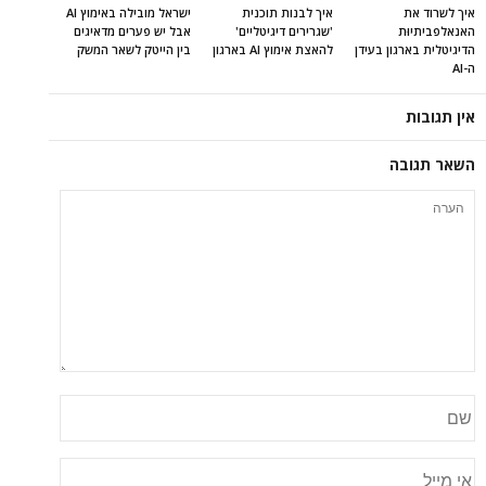
איך לשרוד את
איך לבנות תוכנית
ישראל מובילה באימוץ AI
האנאלפביתיוּת
'שגרירים דיגיטליים'
אבל יש פערים מדאיגים
הדיגיטלית בארגון בעידן
להאצת אימוץ AI בארגון
בין הייטק לשאר המשק
ה-AI
אין תגובות
השאר תגובה