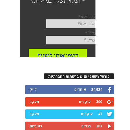
פורטל משאבי אנוש ברשתות החברתיות
24,924
אוהדים
לייק
300
עוקבים
מעקב
47
עוקבים
מעקב
307
מנויים
להירשם