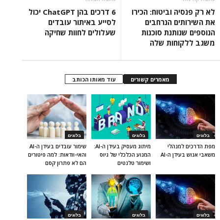
לא רק פנסיה וביטוח: הכירו
6 דרכים בהן ChatGPT יכול
את השירותים הנרחבים
לסייע באיתור עובדים
הנוספים שנותנת סוכנות
שעלולים לחוות שחיקה
משגב ללקוחות שלה
מאמרים קשורים
עוד מאותו הכותב
בלוגים
בלוגים
בלוגים
מפת הדרכים למנהלי
מיתוג מעסיק בעידן ה-AI:
שימור עובדים בעידן ה-AI
משאבי אנוש בעידן ה-AI
המנוע הכלכלי של גיוס
והאי-וודאות: למה פיטורים
ושימור טלנטים
הם לא פתרון קסם
בלוגים
בלוגים
בלוגים