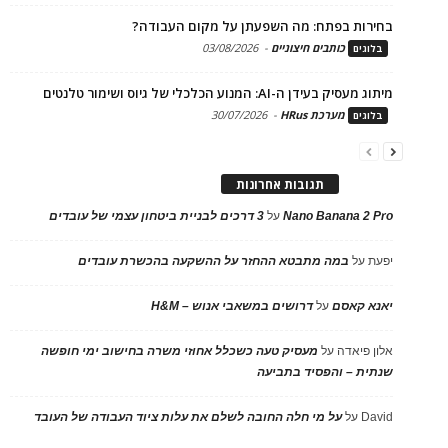
בחירות בפתח: מה השפעתן על מקום העבודה?
כותבים חיצוניים
-
03/08/2026
בלוגים
מיתוג מעסיק בעידן ה-AI: המנוע הכלכלי של גיוס ושימור טלנטים
מערכת HRus
-
30/07/2026
בלוגים
תגובות אחרונות
Nano Banana 2 Pro
על
3 דרכים לבניית ביטחון עצמי של עובדים
יפעת
על
במה מתבטא ההחזר על ההשקעה בהכשרת עובדים
יאנא קאסם
על
דרושים במשאבי אנוש – H&M
אלון פיאדה
על
מעסיק טעה כשכלל אחוזי משרה בחישוב ימי חופשה
שנתית – והפסיד בתביעה
David
על
על מי חלה החובה לשלם את עלות ציוד העבודה של העובד