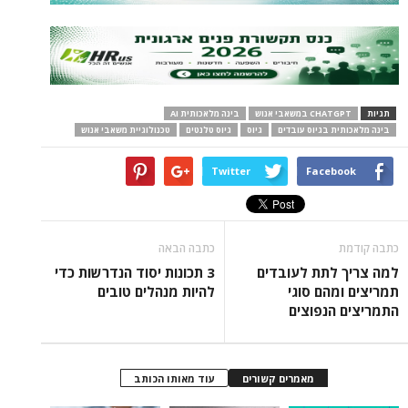
תגיות
CHATGPT במשאבי אנוש
בינה מלאכותית AI
בינה מלאכותית בגיוס עובדים
גיוס
גיוס טלנטים
טכנולוגיית משאבי אנוש
Twitter
Facebook
כתבה קודמת
כתבה הבאה
למה צריך לתת לעובדים
3 תכונות יסוד הנדרשות כדי
תמריצים ומהם סוגי
להיות מנהלים טובים
התמריצים הנפוצים
מאמרים קשורים
עוד מאותו הכותב