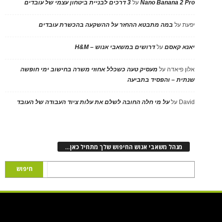
Nano Banana 2 Pro
על
3 דרכים לבניית ביטחון עצמי של עובדים
יפעת
על
במה מתבטא ההחזר על ההשקעה בהכשרת עובדים
יאנא קאסם
על
דרושים במשאבי אנוש – H&M
אלון פיאדה
על
מעסיק טעה כשכלל אחוזי משרה בחישוב ימי חופשה
שנתית – והפסיד בתביעה
David
על
על מי חלה החובה לשלם את עלות ציוד העבודה של העובד
מנהל משאבי אנוש החיפוש שלך מתחיל כאן…