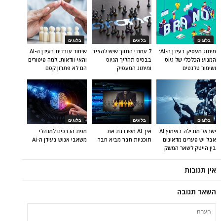
בלוגים
בלוגים
בלוגים
מיתוג מעסיק בעידן ה-AI:
7 עמודי התווך שיש להציב
שימור עובדים בעידן ה-AI
המנוע הכלכלי של גיוס
בבסיס תהליך הגיוס
והאי-וודאות: למה פיטורים
ושימור טלנטים
ומיתוג המעסיק
הם לא פתרון קסם
בלוגים
בלוגים
בלוגים
ישראל מובילה באימוץ AI
איך AI משדרגת את
מפת הדרכים למנהלי
אבל יש פערים מדאיגים
תוכניות חבר מביא חבר
משאבי אנוש בעידן ה-AI
בין הייטק לשאר המשק
אין תגובות
השאר תגובה