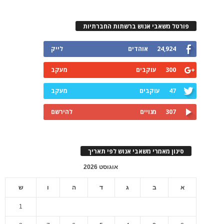
פורטל משאבי אנוש ברשתות החברתיות
24,924
אוהדים
לייק
300
עוקבים
מעקב
47
עוקבים
מעקב
307
מנויים
להירשם
סינון מאמרי משאבי אנוש לפי תאריך
אוגוסט 2026
א
ב
ג
ד
ה
ו
ש
1