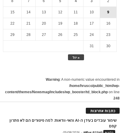
8
7
6
5
4
3
2
15
14
13
12
11
10
9
22
21
20
19
18
17
16
29
28
27
26
25
24
23
31
30
« יול
Warning
: A non-numeric value encountered in
/home/hrusco/public_html/wp-
content/themes/Newsmag/includes/wp_booster/td_block.php
on line
248
כתבות אחרונות
שימור עובדים בעידן ה-AI והאי-וודאות: למה פיטורים הם לא פתרון
קסם
מערכת HRus
-
05/08/2026
בלוגים