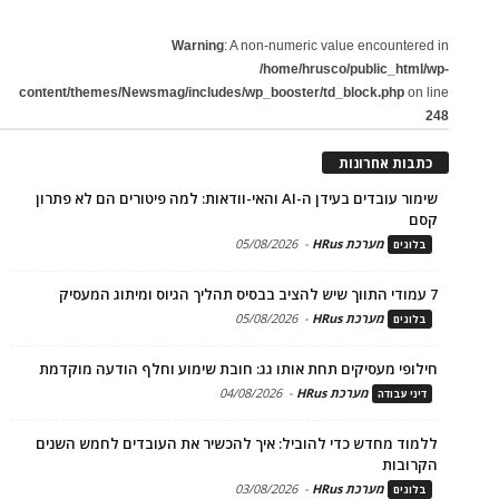
Warning
: A non-numeric value encountered in
/home/hrusco/public_html/wp-
content/themes/Newsmag/includes/wp_booster/td_block.php
on line
248
כתבות אחרונות
שימור עובדים בעידן ה-AI והאי-וודאות: למה פיטורים הם לא פתרון
קסם
מערכת HRus
-
05/08/2026
בלוגים
7 עמודי התווך שיש להציב בבסיס תהליך הגיוס ומיתוג המעסיק
מערכת HRus
-
05/08/2026
בלוגים
חילופי מעסיקים תחת אותו גג: חובת שימוע וחלף הודעה מוקדמת
מערכת HRus
-
04/08/2026
דיני עבודה
ללמוד מחדש כדי להוביל: איך להכשיר את העובדים לחמש השנים
הקרובות
מערכת HRus
-
03/08/2026
בלוגים