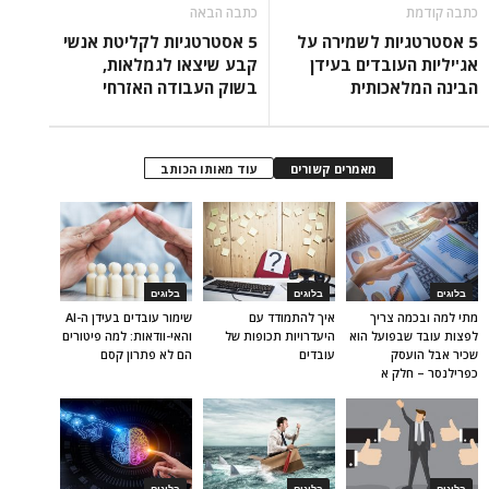
כתבה קודמת
כתבה הבאה
5 אסטרטגיות לשמירה על
5 אסטרטגיות לקליטת אנשי
אג'יליות העובדים בעידן
קבע שיצאו לגמלאות,
הבינה המלאכותית
בשוק העבודה האזרחי
מאמרים קשורים
עוד מאותו הכותב
בלוגים
בלוגים
בלוגים
מתי למה ובכמה צריך
איך להתמודד עם
שימור עובדים בעידן ה-AI
לפצות עובד שבפועל הוא
היעדרויות תכופות של
והאי-וודאות: למה פיטורים
שכיר אבל הועסק
עובדים
הם לא פתרון קסם
כפרילנסר – חלק א