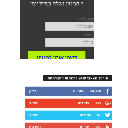
פורטל משאבי אנוש ברשתות החברתיות
24,924
אוהדים
לייק
300
עוקבים
מעקב
47
עוקבים
מעקב
307
מנויים
להירשם