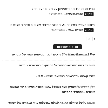
בחירות בפתח: מה השפעתן על מקום העבודה?
כותבים חיצוניים
-
03/08/2026
בלוגים
מיתוג מעסיק בעידן ה-AI: המנוע הכלכלי של גיוס ושימור טלנטים
מערכת HRus
-
30/07/2026
בלוגים
תגובות אחרונות
Nano Banana 2 Pro
על
3 דרכים לבניית ביטחון עצמי של עובדים
יפעת
על
במה מתבטא ההחזר על ההשקעה בהכשרת עובדים
יאנא קאסם
על
דרושים במשאבי אנוש – H&M
אלון פיאדה
על
מעסיק טעה כשכלל אחוזי משרה בחישוב ימי חופשה
שנתית – והפסיד בתביעה
David
על
על מי חלה החובה לשלם את עלות ציוד העבודה של העובד