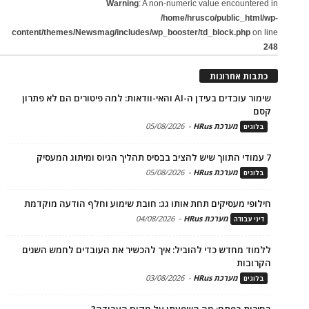
Warning
: A non-numeric value encountered in
/home/hrusco/public_html/wp-
content/themes/Newsmag/includes/wp_booster/td_block.php
on line
248
כתבות אחרונות
שימור עובדים בעידן ה-AI והאי-וודאות: למה פיטורים הם לא פתרון
קסם
מערכת HRus
-
05/08/2026
בלוגים
7 עמודי התווך שיש להציב בבסיס תהליך הגיוס ומיתוג המעסיק
מערכת HRus
-
05/08/2026
בלוגים
חילופי מעסיקים תחת אותו גג: חובת שימוע וחלף הודעה מוקדמת
מערכת HRus
-
04/08/2026
דיני עבודה
ללמוד מחדש כדי להוביל: איך להכשיר את העובדים לחמש השנים
הקרובות
מערכת HRus
-
03/08/2026
בלוגים
בחירות בפתח: מה השפעתן על מקום העבודה?