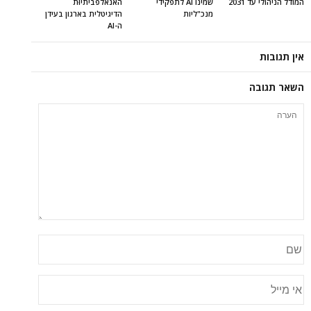
המודל הניהולי עד 2031
שמינו AI לתפקידי
האנאלפביתיוּת
מנכ"ליות
הדיגיטלית בארגון בעידן
ה-AI
אין תגובות
השאר תגובה