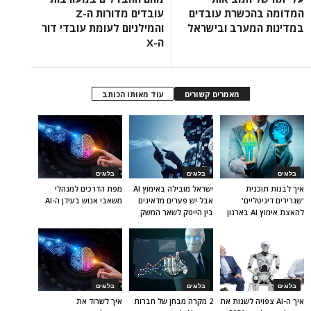
המדומה בהכשרת עובדים
עובדים מדורות ה-Z
במדינות המערב ובישראל
והמילניום לעומת עובדי דור
ה-X
מאמרים קשורים
עוד מאותו הכותב
בלוגים
בלוגים
בלוגים
איך לבנות תוכנית
ישראל מובילה באימוץ AI
מפת הדרכים למנהלי
'שגרירים דיגיטליים'
אבל יש פערים מדאיגים
משאבי אנוש בעידן ה-AI
להאצת אימוץ AI בארגון
בין הייטק לשאר המשק
בלוגים
בלוגים
בלוגים
איך ה-AI צפויה לשנות את
2 מקרה מבחן של חברות
איך לשרוד את