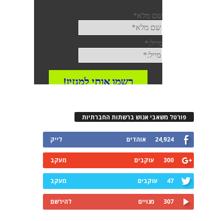
פורטל משאבי אנוש ברשתות החברתיות
24,924
אוהדים
לייק
300
עוקבים
מעקב
47
עוקבים
מעקב
307
מנויים
להירשם