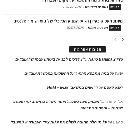
כותבים חיצוניים
-
03/08/2026
בלוגים
מיתוג מעסיק בעידן ה-AI: המנוע הכלכלי של גיוס ושימור טלנטים
מערכת HRus
-
30/07/2026
בלוגים
תגובות אחרונות
Nano Banana 2 Pro
על
3 דרכים לבניית ביטחון עצמי של עובדים
יפעת
על
במה מתבטא ההחזר על ההשקעה בהכשרת עובדים
יאנא קאסם
על
דרושים במשאבי אנוש – H&M
אלון פיאדה
על
מעסיק טעה כשכלל אחוזי משרה בחישוב ימי חופשה
שנתית – והפסיד בתביעה
David
על
על מי חלה החובה לשלם את עלות ציוד העבודה של העובד