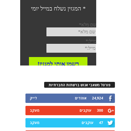
פורטל משאבי אנוש ברשתות החברתיות
24,924
אוהדים
לייק
300
עוקבים
מעקב
47
עוקבים
מעקב