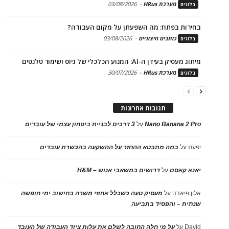
מערכת HRus
-
03/08/2026
בלוגים
בחירות בפתח: מה השפעתן על מקום העבודה?
כותבים חיצוניים
-
03/08/2026
בלוגים
מיתוג מעסיק בעידן ה-AI: המנוע הכלכלי של גיוס ושימור טלנטים
מערכת HRus
-
30/07/2026
בלוגים
תגובות אחרונות
Nano Banana 2 Pro
על
3 דרכים לבניית ביטחון עצמי של עובדים
יפעת
על
במה מתבטא ההחזר על ההשקעה בהכשרת עובדים
יאנא קאסם
על
דרושים במשאבי אנוש – H&M
אלון פיאדה
על
מעסיק טעה כשכלל אחוזי משרה בחישוב ימי חופשה
שנתית – והפסיד בתביעה
David
על
על מי חלה החובה לשלם את עלות ציוד העבודה של העובד