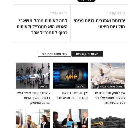
כתבה קודמת
כתבה הבאה
יתרונות ואתגרים בגיוס פנימי
למה לעיתים מנהל משאבי
מול גיוס חיצוני
האנוש הוא סמנכ"ל ולעיתים
כפוף לסמנכ"ל אחר
מאמרים קשורים
עוד מאותו הכותב
ניהול משאבי אנוש
בלוגים
בלוגים
איך לספק חוויה חיובית
איך AI משדרגת את
7 עמודי התווך שיש להציב
למועמד פוטנציאלי בלי
תוכניות חבר מביא חבר
בבסיס תהליך הגיוס
לטבוע בשאלות
ומיתוג המעסיק