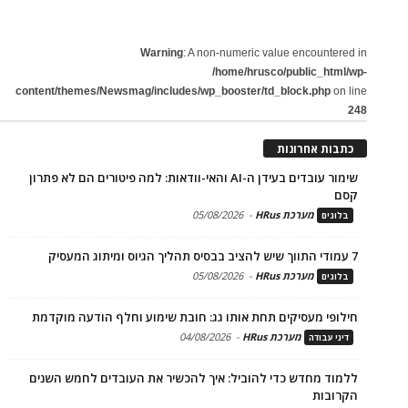
Warning
: A non-numeric value encountered in
/home/hrusco/public_html/wp-
content/themes/Newsmag/includes/wp_booster/td_block.php
on line
248
כתבות אחרונות
שימור עובדים בעידן ה-AI והאי-וודאות: למה פיטורים הם לא פתרון
קסם
מערכת HRus
-
05/08/2026
בלוגים
7 עמודי התווך שיש להציב בבסיס תהליך הגיוס ומיתוג המעסיק
מערכת HRus
-
05/08/2026
בלוגים
חילופי מעסיקים תחת אותו גג: חובת שימוע וחלף הודעה מוקדמת
מערכת HRus
-
04/08/2026
דיני עבודה
ללמוד מחדש כדי להוביל: איך להכשיר את העובדים לחמש השנים
הקרובות