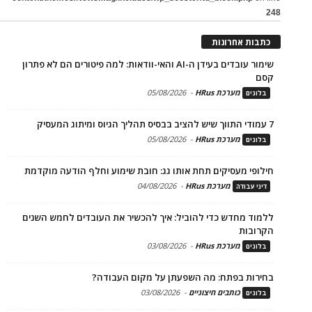
248
כתבות אחרונות
שימור עובדים בעידן ה-AI והאי-וודאות: למה פיטורים הם לא פתרון
קסם
מערכת HRus
-
05/08/2026
בלוגים
7 עמודי התווך שיש להציב בבסיס תהליך הגיוס ומיתוג המעסיק
מערכת HRus
-
05/08/2026
בלוגים
חילופי מעסיקים תחת אותו גג: חובת שימוע וחלף הודעה מוקדמת
מערכת HRus
-
04/08/2026
דיני עבודה
ללמוד מחדש כדי להוביל: איך להכשיר את העובדים לחמש השנים
הקרובות
מערכת HRus
-
03/08/2026
בלוגים
בחירות בפתח: מה השפעתן על מקום העבודה?
כותבים חיצוניים
-
03/08/2026
בלוגים