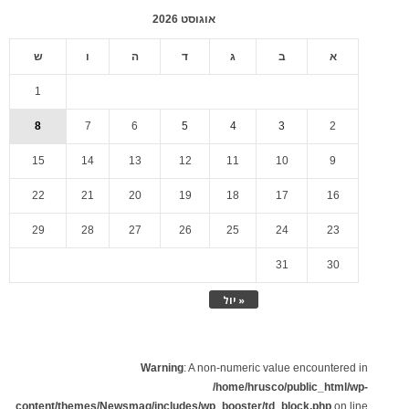
אוגוסט 2026
א
ב
ג
ד
ה
ו
ש
1
8
7
6
5
4
3
2
15
14
13
12
11
10
9
22
21
20
19
18
17
16
29
28
27
26
25
24
23
31
30
« יול
Warning
: A non-numeric value encountered in
/home/hrusco/public_html/wp-
content/themes/Newsmag/includes/wp_booster/td_block.php
on line