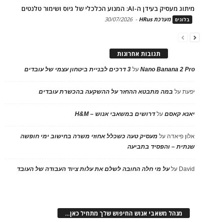
מיתוג מעסיק בעידן ה-AI: המנוע הכלכלי של גיוס ושימור טלנטים
מערכת HRus
-
30/07/2026
בלוגים
תגובות אחרונות
Nano Banana 2 Pro
על
3 דרכים לבניית ביטחון עצמי של עובדים
יפעת
על
במה מתבטא ההחזר על ההשקעה בהכשרת עובדים
יאנא קאסם
על
דרושים במשאבי אנוש – H&M
אלון פיאדה
על
מעסיק טעה כשכלל אחוזי משרה בחישוב ימי חופשה
שנתית – והפסיד בתביעה
David
על
על מי חלה החובה לשלם את עלות ציוד העבודה של העובד
מנהל משאבי אנוש החיפוש שלך מתחיל כאן…