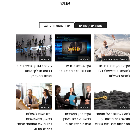
אנוש
מאמרים קשורים
עוד מאותו הכותב
ניהול משאבי אנוש
בלוגים
בלוגים
איך לספק חוויה חיובית
איך AI משדרגת את
7 עמודי התווך שיש להציב
למועמד פוטנציאלי בלי
תוכניות חבר מביא חבר
בבסיס תהליך הגיוס
לטבוע בשאלות
ומיתוג המעסיק
בלוגים
בלוגים
בלוגים
למה לא לוותר על מועמד
איך לבחון מועמדים
5 דוגמאות לשאלות
מוכשר למרות שמגיע
בריאיון עבודה בעידן
בריאיון שמאפשרות
מתרבויות ארגוניות שונות
הבינה המלאכותית
לראות את המועמד מבעד
להכנה עם AI