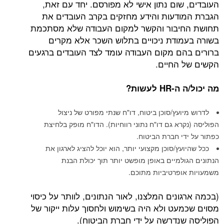
העובדים, שום נתון אישי לא מפורסם. יחד עם זאת,
הגברת המודעות והידע מחזקים בקרב העובדים את
תחושת החיבור והקשר למקום העבודה שלא מסתכמת
בשורה בעמודת ניכויים בתלוש השכר אלא מקרים
ברורים בהם מקום העבודה עומד לצד העובדים ברגעים
הקשים של החיים.
מה יכול/ה ה-
HR
לעשות?
לדרוש מיועץ/סוכן ביטוח, דו"ח שנתי מפורט של ניצול
הפוליסה (נקרא גם דו"ח נתוני רווחיות). הדו"ח מופק בלחיצת
כפתור על ידי חברת הביטוח.
ככל שהיועץ/סוכן מקצועי יותר, הוא יוכל להציג לארגון את
הנתונים הגולמיים באופן מופשט יותר תוך יכולת הבנת
משמעויות אופרטיביות מתוכם.
(בכמה ארגונים המלצנו, לאור הנתונים, לוותר על כיסוי
מסוים שכמעט ולא היה בשימוש ולחסוך עלות ייקור של
הפוליסה שנדרשה על ידי חברת הביטוח).