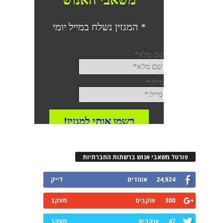
פורטל משאבי אנוש ברשתות החברתיות
24,924
אוהדים
לייק
300
עוקבים
מעקב
47
עוקבים
מעקב