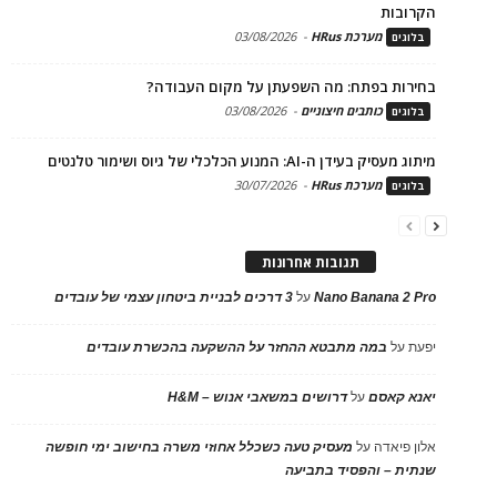
הקרובות
מערכת HRus
-
03/08/2026
בלוגים
בחירות בפתח: מה השפעתן על מקום העבודה?
כותבים חיצוניים
-
03/08/2026
בלוגים
מיתוג מעסיק בעידן ה-AI: המנוע הכלכלי של גיוס ושימור טלנטים
מערכת HRus
-
30/07/2026
בלוגים
תגובות אחרונות
Nano Banana 2 Pro
על
3 דרכים לבניית ביטחון עצמי של עובדים
יפעת
על
במה מתבטא ההחזר על ההשקעה בהכשרת עובדים
יאנא קאסם
על
דרושים במשאבי אנוש – H&M
אלון פיאדה
על
מעסיק טעה כשכלל אחוזי משרה בחישוב ימי חופשה
שנתית – והפסיד בתביעה