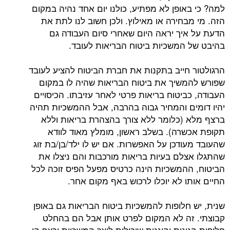
למה? כי באופן לא מפתיע, כולנו יום אחד נהיה במקום
הזה. מי מבחירה או מאילוץ. ולכן חשוב לנו לתת את
הדעת על איך יראה היום שאחרי סיום העבודה גם
בהיבט של המשכיות ביטוח הבריאות לעובד.
הרגולטור חייב בתקנות את חברת הביטוח להציע לעובד
שפורש להמשיך את ביטוח הבריאות שהיה לו במקום
העבודה, כביטוח בריאות פרטי לאחר עזיבתו. הכיסויים
יהיו דומים והמחיר גבוה בהרבה, אבל ההמשכיות תהיה
ברצף מלא (כלומר ללא צורך בהצהרת בריאות וללא
תקופת אכשרה). בשלב ראשון, מומלץ מאוד לוודא
שהעובד מעודכן על האפשרות. אם יש לו ילד/בן/בת זוג
שהתגלו אצלם בעיות בריאות מורכבות והם ניצלו את
הביטוח, ההמשכיות הינה כרטיס מפעל הפיס זוכה לכל
החיים אותו לא יוכלו לרכוש באף מקום אחר.
שנית, יש חלופות להמשכיות ביטוח הבריאות גם באופן
קבוצתי. זה לא המקום לפרט אותן אבל הם בהחלט
חלופות הגונות והוגנות שיכולות ליצר המשכיות ורצף הן