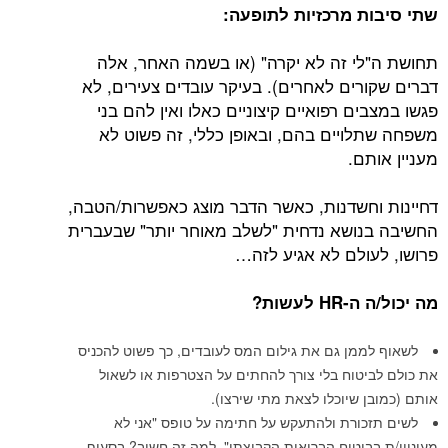
שתי סיבות מרכזיות לתופעה:
תחושת ה"לי זה לא יקרה" (או בשמה האחר, אלה
דברים שקורים לאחרים). בעיקר עובדים צעירים, לא
פגשו במצבים רפואיים קיצוניים כאלו ואין להם בני
משפחה שתלויים בהם, ובאופן כללי, זה פשוט לא
מעניין אותם.
דחיינות וחשדנות, כאשר הדבר מוצג כאפשרות/הטבה,
החשיבה בנושא נדחית "לשלב מאוחר יותר" שבעברית
פרושו, לעולם לא אגיע לזה…
מה יכול/ה ה-
HR
לעשות?
לשאוף לממן גם את גילום המס לעובדים, כך פשוט להכניס
את כולם לביטוח בלי צורך להחתים על הצטרפות או לשאול
אותם (כמובן שיוכלו לצאת מתי שירצו).
לשים תזכורת ולהתעקש על חתימה על טופס "אני לא
מעוניין/ת בביטוח הבריאות הקבוצתי". למה זה חשוב? בסעיף