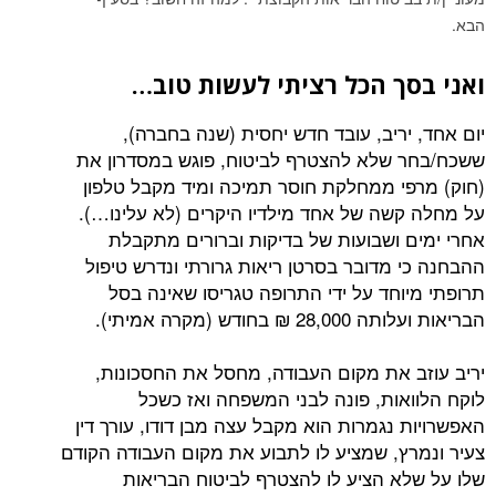
הבא.
ואני בסך הכל רציתי לעשות טוב…
יום אחד, יריב, עובד חדש יחסית (שנה בחברה),
ששכח/בחר שלא להצטרף לביטוח, פוגש במסדרון את
(חוק) מרפי ממחלקת חוסר תמיכה ומיד מקבל טלפון
על מחלה קשה של אחד מילדיו היקרים (לא עלינו…).
אחרי ימים ושבועות של בדיקות וברורים מתקבלת
ההבחנה כי מדובר בסרטן ריאות גרורתי ונדרש טיפול
תרופתי מיוחד על ידי התרופה טגריסו שאינה בסל
הבריאות ועלותה 28,000 ₪ בחודש (מקרה אמיתי).
יריב עוזב את מקום העבודה, מחסל את החסכונות,
לוקח הלוואות, פונה לבני המשפחה ואז כשכל
האפשרויות נגמרות הוא מקבל עצה מבן דודו, עורך דין
צעיר ונמרץ, שמציע לו לתבוע את מקום העבודה הקודם
שלו על שלא הציע לו להצטרף לביטוח הבריאות