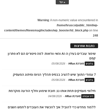
« יול
Warning
: A non-numeric value encountered in
/home/hrusco/public_html/wp-
content/themes/Newsmag/includes/wp_booster/td_block.php
on line
248
כתבות אחרונות
שימור עובדים בעידן ה-AI והאי-וודאות: למה פיטורים הם לא פתרון
קסם
מערכת HRus
-
05/08/2026
בלוגים
7 עמודי התווך שיש להציב בבסיס תהליך הגיוס ומיתוג המעסיק
מערכת HRus
-
05/08/2026
בלוגים
חילופי מעסיקים תחת אותו גג: חובת שימוע וחלף הודעה מוקדמת
מערכת HRus
-
04/08/2026
דיני עבודה
ללמוד מחדש כדי להוביל: איך להכשיר את העובדים לחמש השנים