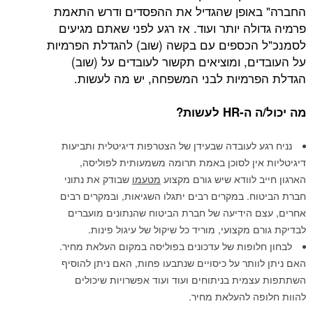
החברה" באופן שהגדיל את ההפסדים ודרש התאמת
פרמיה גדולה יותר ועוד. אז רגע לפני שאתם מגיעים
לסמנכ"ל הכספים עם בקשה (שוב) להגדלת הפרמיות
על העובדים, ומוציאים תקשור לעובדים על (שוב)
הגדלת הפרמיות לבני המשפחה, יש מה לעשות.
מה יכול/ה ה-
HR
לעשות?
נניח רגע לעובדה שבעידן של הצטרפות דיגיטלית ותביעות
דיגיטליות אין לסוכן באמת תרומה משמעותית לפוליסה,
הארגון חייב לוודא שיש גורם מקצוע
מטעמו
שבודק את נתוני
חברת הביטוח. במקרים רבים יתגלו השגיאות, ובמקרים רבים
אחרים, עצם הידיעה של חברת הביטוח שהנתונים מועברים
לבדיקת גורם מקצועי, מוריד כל שיקול של עיגול פינות.
לבחון חלופות של עדכונים בפוליסה במקום העלאת מחיר.
האם ניתן לוותר על כיסויים שנתבעו פחות, האם ניתן להוסיף
השתתפות עצמית בניתוחים ועוד ועוד אפשרויות שיכולים
להוות חלופה להעלאת מחיר.