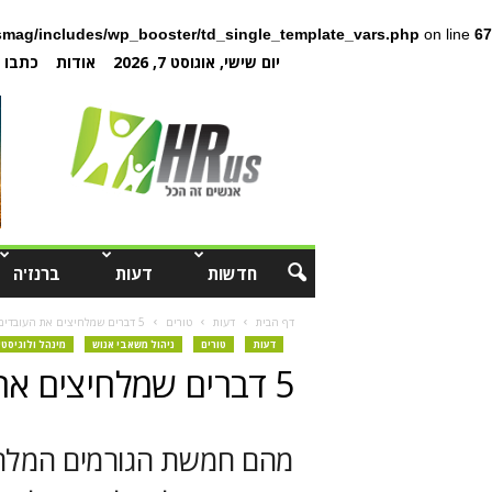
mag/includes/wp_booster/td_single_template_vars.php
on line
67
יום שישי, אוגוסט 7, 2026
אודות
כתבו ל
חדשות
דעות
ברנז'ה
דף הבית
דעות
טורים
5 דברים שמלחיצים את העובדים
דעות
טורים
ניהול משאבי אנוש
מינהל ולוגיסט
5 דברים שמלחיצים את העובדים
מהם חמשת הגורמים המלחי