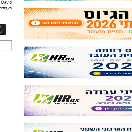
David
ע
העבודה 
מ
כ