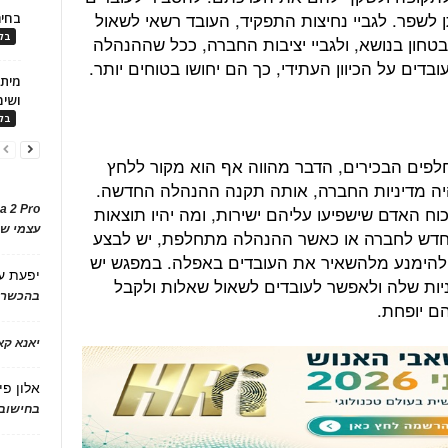
 לשפר. לגביי נחיצות התפקיד, העובד רשאי לשאול
בחיר
בלו
חון בנושא, ולגביי יציבות החברה, ככל שההנהלה
בדים על הכיוון העתידי, כך הם יחושו בטוחים יותר.
ושימ
בלו
פים הבכירים, הדבר מהווה אף הוא מקור ללחץ
היה מדיניות החברה, אותה תקנה ההנהלה החדשה.
כוח האדם שישפיעו עליהם ישירות, ומה יהיו תוצאות
a 2 Pro
עצמי של
חדש לחברה או כאשר ההנהלה מתחלפת, יש לבצע
להימנע מלהשאיר את העובדים באפלה. במפגש יש
יפעת
ע
ות שלה ולאפשר לעובדים לשאול שאלות ולקבל
בהכשרת
ם יופחת.
יאנא ק
אלון פי
בחישוב 