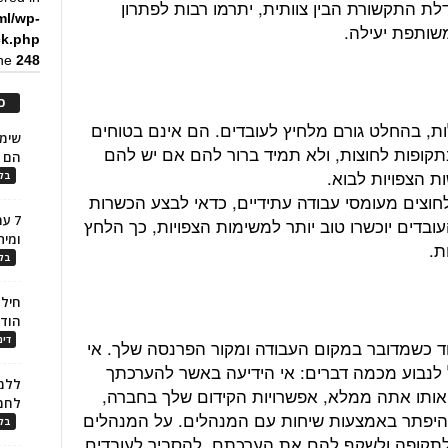
לת התקשורת הבין צוותית, יתרמו רבות לפתרון
ml/wp-
משותפת יעילה.
ck.php
ine
248
כ
, בהחלט גורם מלחיץ לעובדים. הם אינם בטוחים
קופות לחוצות, ולא תמיד ברור להם אם יש להם
הם ל
 הצפויות לבוא.
בלו
חוצים מעומסי עבודה עתידיים, כדאי לבצע הכשרות
7 ע
ובדים יוכשרו טוב יותר למשימות הצפויות, כך הלחץ
ומית
ת.
בלו
חילו
הוד
דינ
חד כשמדובר במקום העבודה ומקור הפרנסה שלך. אי
 לנבוע מכמה דברים: אי הידיעה באשר להערכתך
ללמו
ד אותו אתה ממלא, אפשרויות הקידום שלך בחברה,
לחמ
 להיפתר באמצעות שיחות עם המנהלים. על המנהלים
בלו
לתקופה ולשקף להם את הערכתם. להסביר לעובדים