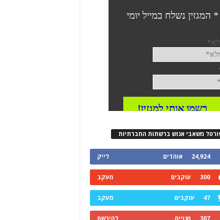
ורטל משאבי אנוש ברשתות החברתיות
24,924
אוהדים
לייק
300
עוקבים
מעקב
47
עוקבים
מעקב
307
מנויים
להירשם