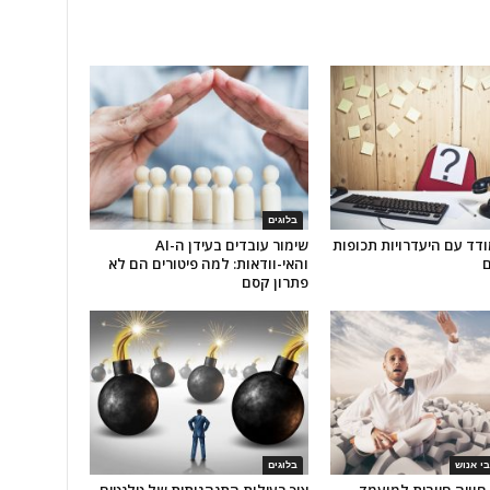
בלוגים
דד עם היעדרויות תכופות
שימור עובדים בעידן ה-AI
ם
והאי-וודאות: למה פיטורים הם לא
פתרון קסם
י אנוש
בלוגים
חוויה חיובית למועמד
איך רעילות התנהגותית של טלנטים