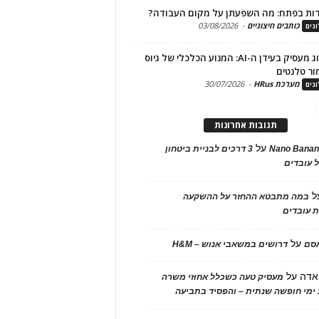
ות בפתח: מה השפעתן על מקום העבודה?
כותבים חיצוניים
-
03/08/2026
גים
מיתוג מעסיק בעידן ה-AI: המנוע הכלכלי של גיוס
ור טלנטים
מערכת HRus
-
30/07/2026
גים
תגובות אחרונות
על
Nano Banan
3 דרכים לבניית ביטחון
 עובדים
ל
במה מתבטא ההחזר על ההשקעה
 עובדים
על
אסם
דרושים במשאבי אנוש – H&M
אדה
על
מעסיק טעה כשכלל אחוזי משרה
ימי חופשה שנתית – והפסיד בתביעה