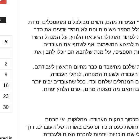
ס
י הציפיות מהם, חשים מבולבלים ומתוסכלים ומידת
לל מספר משימות והם לא תמיד יודעים את סדר
ת לפתור זאת ולהרגיע את הלחץ, על המנהל הישיר
א
ות לביצוע המשימות ואף לשתף את העובדים
ת הספציפי, על מנת שלהבא הם יוכלו להבין את
2
ות שלכם מהעובדים כבר מהיום הראשון לעבודתם.
העבודה ולשעות המנוחה, לנהלי העבודה,
9
המנהלים שלהם וכד'. ככל שהעובדים יבינו יותר
16
 בהתאם מה מצופה מהם, וגורם הלחץ יפחת.
23
30
סכסוך במקום העבודה. מחלוקות, אי הבנות
חושת כעס וניכור ופוגעים באווירה של העובדים. דרך
ישם תוכניות ויוזמות להכרת הצוות ולעבודת
ered in