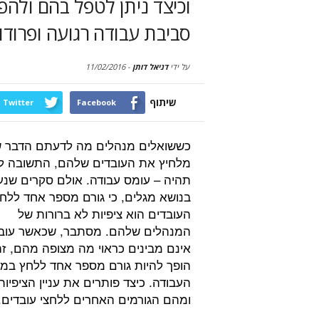
וכיצד ניתן לטפל בהם ולה
סביבת עבודה רגועה ופרודו
על ידי
דניאל דותן
-
11/02/2016
שיתוף
Twitter
Facebook
כששואלים מנהלים מה לדעתם הדבר ש
מלחיץ את העובדים שלהם, התשובה ל
תהיה – עומס עבודה. אולם סקרים שנע
בנושא מגלים, כי גורם מספר אחד ללח
העובדים הוא ציפיות לא ברורות של
המנהלים שלהם. מסתבר, שכאשר עוב
אינם מבינים כראוי מה מצופה מהם, ז
הופך להיות גורם מספר אחד ללחץ במ
העבודה. כיצד פותרים את עניין הציפיות
ומהם הגורמים האחרים ללחצי עובדים.