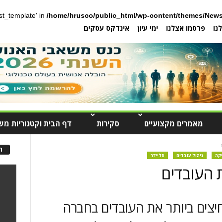
post_template' in
/home/hrusco/public_html/wp-content/themes/News
נו
פרסמו אצלנו
ימי עיון
אינדקס עסקים
מאמרים מקצועיים
סקירות
דף הבית וקטגוריות מש
ה
יקה
ניהול עובדים
סליידר
צים ביותר את העובדים בחברה