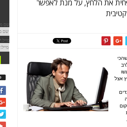
פחית את הלחץ, על מנת לאפשר
קטיבית
הכי
רב
שו
ץ אצל
פ
דים
ה
קום