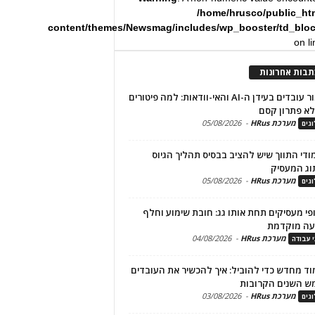
/home/hrusco/public_ht
content/themes/Newsmag/includes/wp_booster/td_blo
on l
תבות אחרונות
שימור עובדים בעידן ה-AI והאי-וודאות: למה פיטורים
א פתרון קסם
מערכת HRus
-
05/08/2026
גים
מודי התווך שיש להציב בבסיס תהליך הגיוס
וג המעסיק
מערכת HRus
-
05/08/2026
גים
פי מעסיקים תחת אותו גג: חובת שימוע וחלף
עה מוקדמת
מערכת HRus
-
04/08/2026
י עבודה
ד מחדש כדי להוביל: איך להכשיר את העובדים
ש השנים הקרובות
מערכת HRus
-
03/08/2026
גים