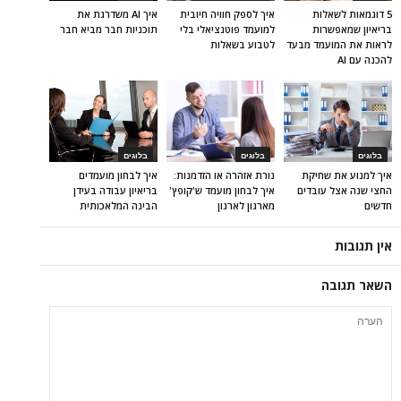
5 דוגמאות לשאלות
איך לספק חוויה חיובית
איך AI משדרגת את
בריאיון שמאפשרות
למועמד פוטנציאלי בלי
תוכניות חבר מביא חבר
לראות את המועמד מבעד
לטבוע בשאלות
להכנה עם AI
בלוגים
בלוגים
בלוגים
איך למנוע את שחיקת
נורת אזהרה או הזדמנות:
איך לבחון מועמדים
החצי שנה אצל עובדים
איך לבחון מועמד ש'קופץ'
בריאיון עבודה בעידן
חדשים
מארגון לארגון
הבינה המלאכותית
אין תגובות
השאר תגובה