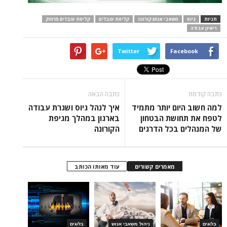
תגיות
גיוס
משאבי אנוש קורונה
קליטת עובדים
קליטת עובדים מרחוק
ריאיון עבודה
Twitter
Facebook
כתבה קודמת
כתבה הבאה
למה חשוב היום יותר מתמיד
איך לנהל גיוס ושגרת עבודה
לטפח את תחושת הבטחון
בארגון במהלך מגיפת
של המנהלים בכל הדרגים
הקורונה
מאמרים קשורים
עוד מאותו הכותב
בלוגים
ניהול משאבי אנוש
בלוגים