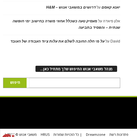
יאנא קאסם
על
דרושים במשאבי אנוש – H&M
אלון פיאדה
על
מעסיק טעה כשכלל אחוזי משרה בחישוב ימי חופשה
שנתית – והפסיד בתביעה
David
על
על מי חלה החובה לשלם את עלות ציוד העבודה של העובד
מנהל משאבי אנוש החיפוש שלך מתחיל כאן…
פתרונות רשת
Dreamzone
| כל הזכויות שמורות
HRUS
משאבי אנוש © 2016 |