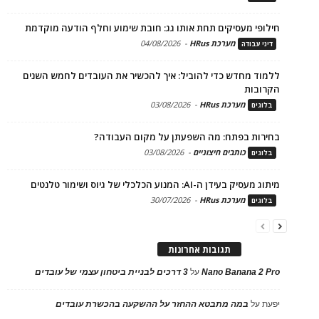
חילופי מעסיקים תחת אותו גג: חובת שימוע וחלף הודעה מוקדמת
מערכת HRus
-
04/08/2026
דיני עבודה
ללמוד מחדש כדי להוביל: איך להכשיר את העובדים לחמש השנים
הקרובות
מערכת HRus
-
03/08/2026
בלוגים
בחירות בפתח: מה השפעתן על מקום העבודה?
כותבים חיצוניים
-
03/08/2026
בלוגים
מיתוג מעסיק בעידן ה-AI: המנוע הכלכלי של גיוס ושימור טלנטים
מערכת HRus
-
30/07/2026
בלוגים
תגובות אחרונות
Nano Banana 2 Pro
על
3 דרכים לבניית ביטחון עצמי של עובדים
יפעת
על
במה מתבטא ההחזר על ההשקעה בהכשרת עובדים