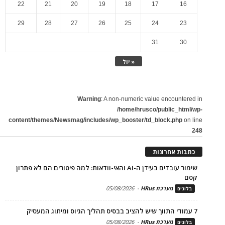
22
21
20
19
18
17
16
29
28
27
26
25
24
23
31
30
« יול
Warning
: A non-numeric value encountered in
/home/hrusco/public_html/wp-
content/themes/Newsmag/includes/wp_booster/td_block.php
on line
248
כתבות אחרונות
שימור עובדים בעידן ה-AI והאי-וודאות: למה פיטורים הם לא פתרון
קסם
מערכת HRus
-
05/08/2026
בלוגים
7 עמודי התווך שיש להציב בבסיס תהליך הגיוס ומיתוג המעסיק
מערכת HRus
-
05/08/2026
בלוגים