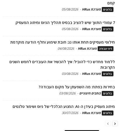
קסם
מערכת HRus
-
05/08/2026
בלוגים
7 עמודי התווך שיש להציב בבסיס תהליך הגיוס ומיתוג המעסיק
מערכת HRus
-
05/08/2026
בלוגים
חילופי מעסיקים תחת אותו גג: חובת שימוע וחלף הודעה מוקדמת
מערכת HRus
-
04/08/2026
דיני עבודה
ללמוד מחדש כדי להוביל: איך להכשיר את העובדים לחמש השנים
הקרובות
מערכת HRus
-
03/08/2026
בלוגים
בחירות בפתח: מה השפעתן על מקום העבודה?
כותבים חיצוניים
-
03/08/2026
בלוגים
מיתוג מעסיק בעידן ה-AI: המנוע הכלכלי של גיוס ושימור טלנטים
מערכת HRus
-
30/07/2026
בלוגים