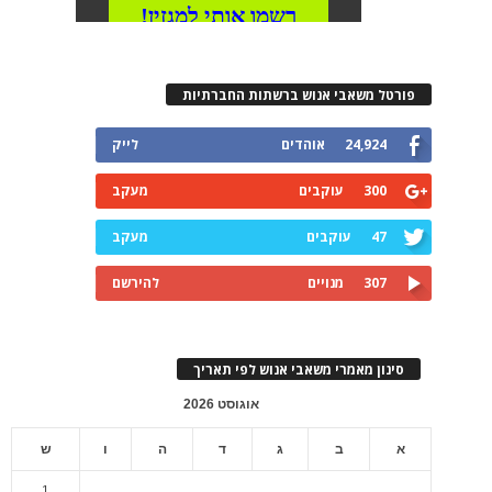
פורטל משאבי אנוש ברשתות החברתיות
24,924
אוהדים
לייק
300
עוקבים
מעקב
47
עוקבים
מעקב
307
מנויים
להירשם
סינון מאמרי משאבי אנוש לפי תאריך
אוגוסט 2026
א
ב
ג
ד
ה
ו
ש
1