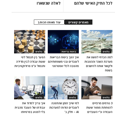
לכל התיק האישי שלהם
לאלה שנשארו
מאמרים קשורים
עוד מאותו הכותב
בלוגים
ביטוח בריאות
בלוגים
למה הכרחי לפשט את
איך הפך ביטוח הבריאות
הפער בין תגמול לפי
מערכת השכר וההטבות
לעובדים ובני משפחותיהם
שעות עבודה לבין מדידה
ולקשור אותה להישגים
מהטבה לכלי אסטרטגי
ותגמול ע"פ פרודוקטיביות
בשטח
בלוגים
בלוגים
בלוגים
3 גורמים מרכזיים
למי שייך הזמן שהתפנה
איך צריך למדוד את
להפחתת מספר שעות
לעובדים הודות למערכות
עבודתו של העובד מהבית
העבודה ע"י העובדים
AI – חלק ב'
בלי לפגוע בפרטיותו