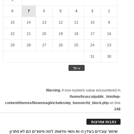
8
7
6
5
4
3
2
15
14
13
12
11
10
9
22
21
20
19
18
17
16
29
28
27
26
25
24
23
31
30
« יול
Warning
: A non-numeric value encountered in
/home/hrusco/public_html/wp-
content/themes/Newsmag/includes/wp_booster/td_block.php
on line
248
כתבות אחרונות
שימור עובדים בעידן ה-AI והאי-וודאות: למה פיטורים הם לא פתרון