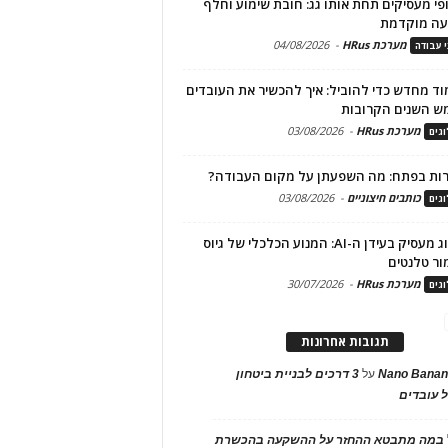
פי מעסיקים תחת אותו גג: חובת שימוע וחלף
עה מוקדמת
מערכת HRus
-
04/08/2026
י עבודה
ד מחדש כדי להוביל: איך להכשיר את העובדים
ש השנים הקרובות
מערכת HRus
-
03/08/2026
גים
ות בפתח: מה השפעתן על מקום העבודה?
כותבים חיצוניים
-
03/08/2026
גים
מיתוג מעסיק בעידן ה-AI: המנוע הכלכלי של גיוס
ור טלנטים
מערכת HRus
-
30/07/2026
גים
תגובות אחרונות
Nano Banan
על
3 דרכים לבניית ביטחון
 עובדים
במה מתבטא ההחזר על ההשקעה בהכשרת