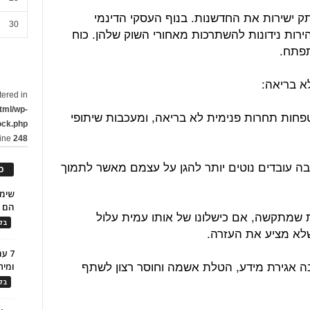
תק ישירות את החדשנות. בנוף העסקי הדינמי
30
ירות נידונות להשתרכות מאחורי השוק שלהן. כוח
תפתח.
tered in
tml/wp-
פחות תחרות פנימית לא בריאה, ומעכבות שיתופי
ock.php
line
248
ה עובדים נוטים יותר להגן על עצמם מאשר לתמוך
כ
הם ל
ת שמתקשה, אם כישלונו של אותו עמית עלול
בלו
לא מציע את העזרה.
7 ע
ה אגירת מידע, הטלת אשמה וחוסר רצון לשתף
ומית
בלו