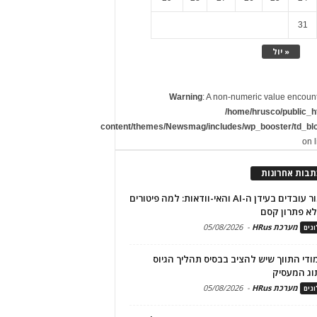
31
« יול
Warning
: A non-numeric value encoun
/home/hrusco/public_h
content/themes/Newsmag/includes/wp_booster/td_bl
on 
תבות אחרונות
שימור עובדים בעידן ה-AI והאי-וודאות: למה פיטורים
א פתרון קסם
מערכת HRus
-
05/08/2026
גים
מודי התווך שיש להציב בבסיס תהליך הגיוס
וג המעסיק
מערכת HRus
-
05/08/2026
גים