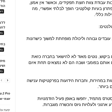
חילו
ת עבודת צוות חוצת תפקידים, וכאשר אין אמון,
הוד
רון בעיות קולקטיבי הופך לבלתי אפשרי, מה
דינ
לות כללי.
ללמו
לחמ
בלו
 עובדים גבוהה וליכולת מופחתת למשוך כישרונות
בחיר
בלו
 ביקוש, נוטים מאוד לא להישאר בחברה כזאת
 אותם בפומבי ושבה הם לא נמצאים תחת איום
ושימ
בלו
ות במהירות, וחברות הידועות בפרקטיקות ענישה
 ביותר.
a 2 Pro
טרס מתמיד, יחפשו באופן פעיל הזדמנויות
עצמי של
ארגוני ולעלויות גיוס והכשרה מוגברות.
יפעת
על