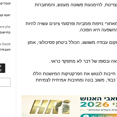
יינות, להימנעות פשוטה מעונש, והמחוברות
עובדים
יאנא ק
חורי נזיפות פומביות ופרסומי ציונים עשויה להיות
אלון פיא
ההשפעה היא הפוכה.
בחישוב 
ום עבודה משגשג, הכולל ביטחון פסיכולוגי, אמון
David
ע
העבודה 
ה ובסופו של דבר לא מתפקד כראוי.
מ
כ
חייבות לנטוש את הפרקטיקות המיושנות הללו
כבוד, משוב בונה ומחויבות אמיתית לצמיחת