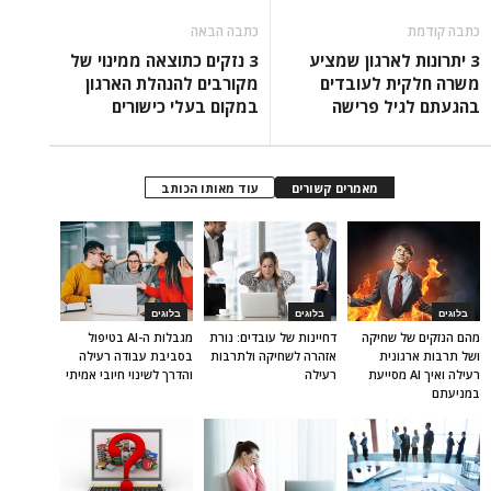
כתבה קודמת
כתבה הבאה
3 יתרונות לארגון שמציע
3 נזקים כתוצאה ממינוי של
משרה חלקית לעובדים
מקורבים להנהלת הארגון
בהגעתם לגיל פרישה
במקום בעלי כישורים
מאמרים קשורים
עוד מאותו הכותב
בלוגים
בלוגים
בלוגים
מהם הנזקים של שחיקה
דחיינות של עובדים: נורת
מגבלות ה-AI בטיפול
ושל תרבות ארגונית
אזהרה לשחיקה ולתרבות
בסביבת עבודה רעילה
רעילה ואיך AI מסייעת
רעילה
והדרך לשינוי חיובי אמיתי
במניעתם