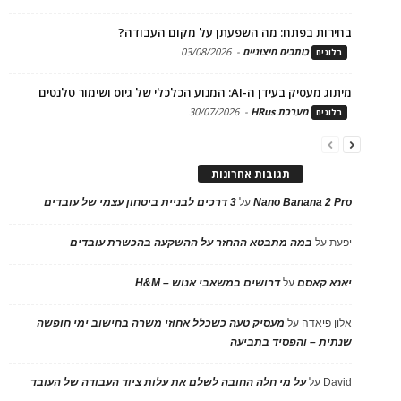
בחירות בפתח: מה השפעתן על מקום העבודה?
כותבים חיצוניים
-
03/08/2026
בלוגים
מיתוג מעסיק בעידן ה-AI: המנוע הכלכלי של גיוס ושימור טלנטים
מערכת HRus
-
30/07/2026
בלוגים
תגובות אחרונות
Nano Banana 2 Pro
על
3 דרכים לבניית ביטחון עצמי של עובדים
יפעת
על
במה מתבטא ההחזר על ההשקעה בהכשרת עובדים
יאנא קאסם
על
דרושים במשאבי אנוש – H&M
אלון פיאדה
על
מעסיק טעה כשכלל אחוזי משרה בחישוב ימי חופשה
שנתית – והפסיד בתביעה
David
על
על מי חלה החובה לשלם את עלות ציוד העבודה של העובד