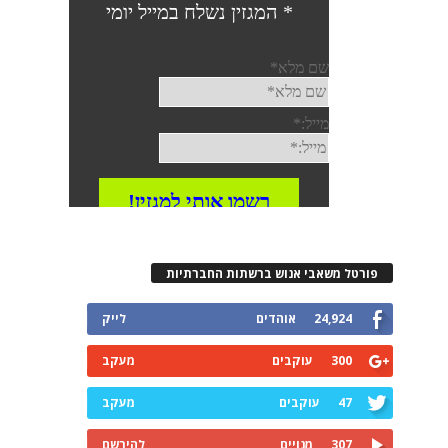
פורטל משאבי אנוש ברשתות החברתיות
24,924
אוהדים
לייק
300
עוקבים
מעקב
47
עוקבים
מעקב
307
מנויים
להירשם