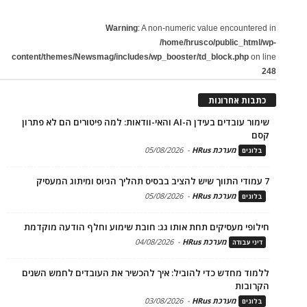
Warning
: A non-numeric value encountered in
/home/hrusco/public_html/wp-
content/themes/Newsmag/includes/wp_booster/td_block.php
on line
248
כתבות אחרונות
שימור עובדים בעידן ה-AI והאי-וודאות: למה פיטורים הם לא פתרון
קסם
מערכת HRus
-
05/08/2026
בלוגים
7 עמודי התווך שיש להציב בבסיס תהליך הגיוס ומיתוג המעסיק
מערכת HRus
-
05/08/2026
בלוגים
חילופי מעסיקים תחת אותו גג: חובת שימוע וחלף הודעה מוקדמת
מערכת HRus
-
04/08/2026
דיני עבודה
ללמוד מחדש כדי להוביל: איך להכשיר את העובדים לחמש השנים
הקרובות
מערכת HRus
-
03/08/2026
בלוגים