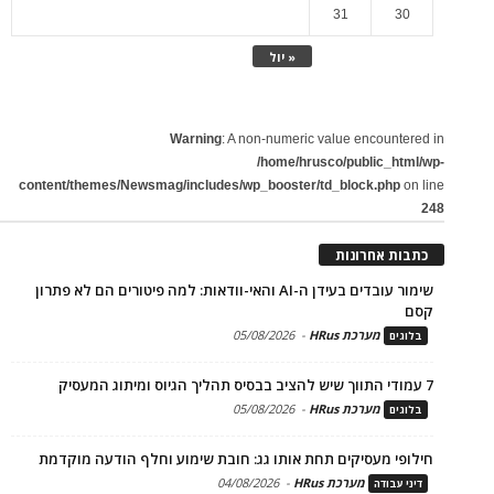
31
30
« יול
Warning
: A non-numeric value encountered in
/home/hrusco/public_html/wp-
content/themes/Newsmag/includes/wp_booster/td_block.php
on line
248
כתבות אחרונות
שימור עובדים בעידן ה-AI והאי-וודאות: למה פיטורים הם לא פתרון
קסם
מערכת HRus
-
05/08/2026
בלוגים
7 עמודי התווך שיש להציב בבסיס תהליך הגיוס ומיתוג המעסיק
מערכת HRus
-
05/08/2026
בלוגים
חילופי מעסיקים תחת אותו גג: חובת שימוע וחלף הודעה מוקדמת
מערכת HRus
-
04/08/2026
דיני עבודה