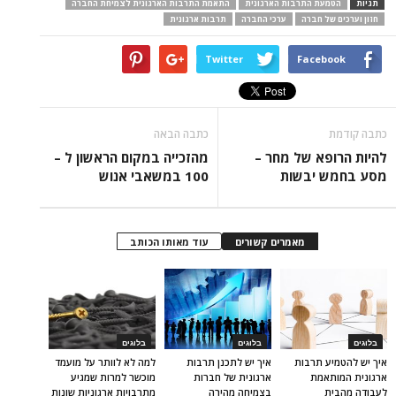
תגיות
הטמעת התרבות הארגונית
התאמת התרבות הארגונית לצמיחת החברה
חזון וערכים של חברה
ערכי החברה
תרבות ארגונית
Twitter
Facebook
כתבה קודמת
כתבה הבאה
להיות הרופא של מחר –
מהזכייה במקום הראשון ל –
מסע בחמש יבשות
100 במשאבי אנוש
מאמרים קשורים
עוד מאותו הכותב
בלוגים
בלוגים
בלוגים
איך יש להטמיע תרבות
איך יש לתכנן תרבות
למה לא לוותר על מועמד
ארגונית המותאמת
ארגונית של חברות
מוכשר למרות שמגיע
לעבודה מהבית
בצמיחה מהירה
מתרבויות ארגוניות שונות