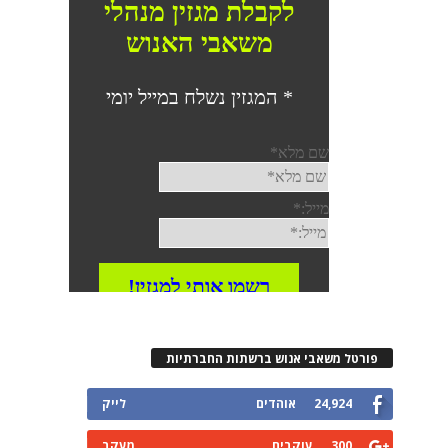
פורטל משאבי אנוש ברשתות החברתיות
24,924
אוהדים
לייק
300
עוקבים
מעקב