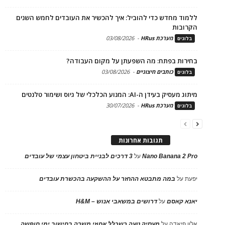
ללמוד מחדש כדי להוביל: איך להכשיר את העובדים לחמש השנים
הקרובות
מערכת HRus
-
03/08/2026
בלוגים
בחירות בפתח: מה השפעתן על מקום העבודה?
כותבים חיצוניים
-
03/08/2026
בלוגים
מיתוג מעסיק בעידן ה-AI: המנוע הכלכלי של גיוס ושימור טלנטים
מערכת HRus
-
30/07/2026
בלוגים
תגובות אחרונות
Nano Banana 2 Pro
על
3 דרכים לבניית ביטחון עצמי של עובדים
יפעת
על
במה מתבטא ההחזר על ההשקעה בהכשרת עובדים
יאנא קאסם
על
דרושים במשאבי אנוש – H&M
אלון פיאדה
על
מעסיק טעה כשכלל אחוזי משרה בחישוב ימי חופשה