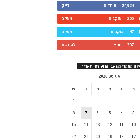
24,924
אוהדים
לייק
300
עוקבים
מעקב
47
עוקבים
מעקב
307
מנויים
להירשם
ינון מאמרי משאבי אנוש לפי תאריך
אוגוסט 2026
ב
ג
ד
ה
ו
ש
1
8
7
6
5
4
3
15
14
13
12
11
10
22
21
20
19
18
17