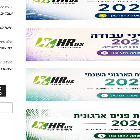
יפעת
על
עובדים
יאנא ק
אלון פיא
בחישוב 
David
ע
העבודה 
מ
כ