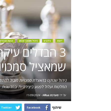
דעות
בלוגים
ניהול משאבי אנוש
הנעת עובדים
3 הבדלים עיקרי
שמאציל סמכויו
ניהול שנוקט בהאצלת סמכויות מוביל למידת מ
החלטות ועלול לפגוע ביצירתיות ובחדשנות
על ידי
מערכת HRus
-
11/09/2024
שיתוף
Twitter
Facebook