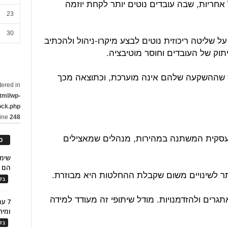
אחריות, שבה עובדים נוטים יותר לקחת יוזמה
23
30
 שליטה ריכוזית נוטים לבצע מיקרו-ניהול ולהכתיב
וק של העובדים וחוסר מוטיבציה.
ש שההשקעה שלהם אינה מוערכת, וכתוצאה מכך
tered in
tml/wp-
ock.php
line
248
עסקית המשתנה במהירות, מנהלים שמאצילים
כ
הם ל
תר לשינויים משום שקבלת ההחלטות היא מבוזרת.
בלו
גרים ולהזדמנויות. מודל שיתופי זה מעודד למידה
7 ע
ומית
בלו