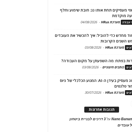
פי מעסיקים תחת אותו גג: חובת שימוע וחלף
עה מוקדמת
מערכת HRus
-
04/08/2026
י עבודה
ד מחדש כדי להוביל: איך להכשיר את העובדים
ש השנים הקרובות
מערכת HRus
-
03/08/2026
גים
ות בפתח: מה השפעתן על מקום העבודה?
כותבים חיצוניים
-
03/08/2026
גים
מיתוג מעסיק בעידן ה-AI: המנוע הכלכלי של גיוס
ור טלנטים
מערכת HRus
-
30/07/2026
גים
תגובות אחרונות
Nano Banan
על
3 דרכים לבניית ביטחון
 עובדים