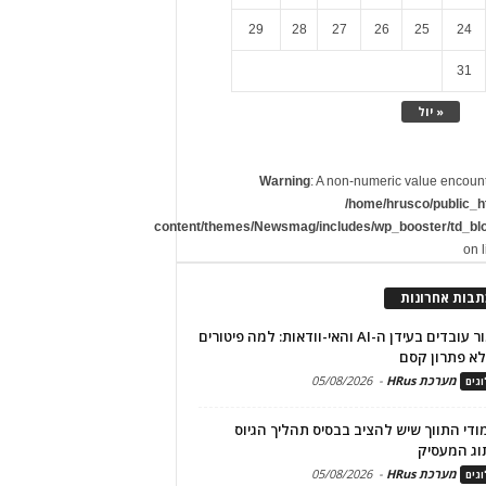
29
28
27
26
25
24
31
« יול
Warning
: A non-numeric value encoun
/home/hrusco/public_h
content/themes/Newsmag/includes/wp_booster/td_bl
on 
תבות אחרונות
שימור עובדים בעידן ה-AI והאי-וודאות: למה פיטורים
א פתרון קסם
מערכת HRus
-
05/08/2026
גים
מודי התווך שיש להציב בבסיס תהליך הגיוס
וג המעסיק
מערכת HRus
-
05/08/2026
גים