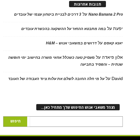
תגובות אחרונות
על
Nano Banana 2 Pro
3 דרכים לבניית ביטחון עצמי של עובדים
יפעת
על
במה מתבטא ההחזר על ההשקעה בהכשרת עובדים
על
יאנא קאסם
דרושים במשאבי אנוש – H&M
אלון פיאדה
על
מעסיק טעה כשכלל אחוזי משרה בחישוב ימי חופשה
שנתית – והפסיד בתביעה
David
על
על מי חלה החובה לשלם את עלות ציוד העבודה של העובד
מנהל משאבי אנוש החיפוש שלך מתחיל כאן…