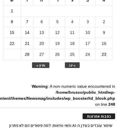
א
ב
ג
ד
ה
ו
ש
1
8
7
6
5
4
3
2
15
14
13
12
11
10
9
22
21
20
19
18
17
16
28
27
26
25
24
23
« ינו
מרץ »
Warning
: A non-numeric value encountered in
/home/hrusco/public_html/wp-
ntent/themes/Newsmag/includes/wp_booster/td_block.php
on line
248
כתבות אחרונות
שימור עובדים בעידן ה-AI והאי-וודאות: למה פיטורים הם לא פתרון