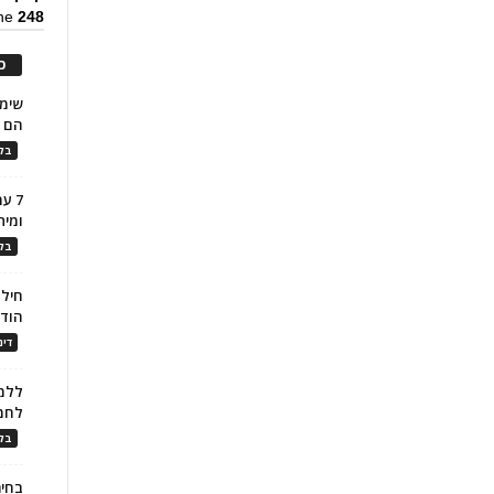
ine
248
כ
הם ל
בלו
7 ע
ומית
בלו
חילו
הוד
דינ
ללמו
לחמ
בלו
בחיר