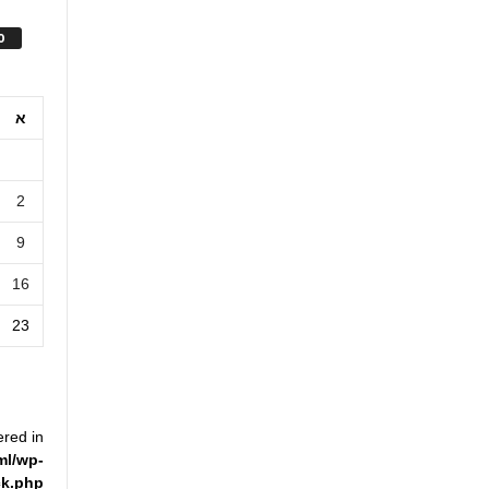
ס
א
2
9
16
23
ered in
ml/wp-
ck.php