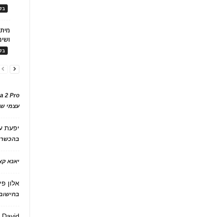
בלו
ושימ
בלו
a 2 Pro
עצמי של
יפעת
ע
בהכשרת
יאנא ק
אלון פי
בחישוב 
David
ע