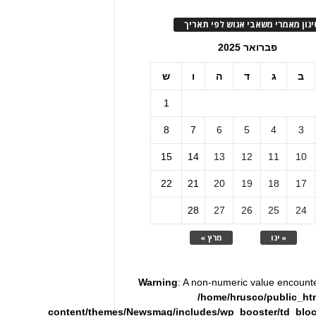
ינון מאמרי משאבי אנוש לפי תאריך
פברואר 2025
ב
ג
ד
ה
ו
ש
1
8
7
6
5
4
3
15
14
13
12
11
10
22
21
20
19
18
17
28
27
26
25
24
« ינו
מרץ »
Warning
: A non-numeric value encount
/home/hrusco/public_ht
content/themes/Newsmag/includes/wp_booster/td_blo