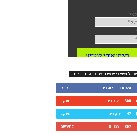
ורטל משאבי אנוש ברשתות החברתיות
24,924
אוהדים
לייק
300
עוקבים
מעקב
47
עוקבים
מעקב
307
מנויים
להירשם