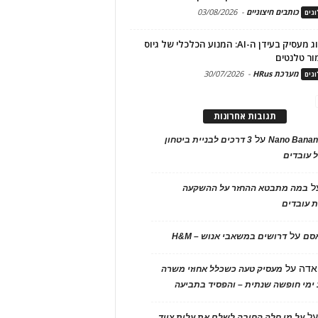
כותבים חיצוניים
-
03/08/2026
גים
מיתוג מעסיק בעידן ה-AI: המנוע הכלכלי של גיוס
ור טלנטים
מערכת HRus
-
30/07/2026
גים
תגובות אחרונות
על
Nano Banan
3 דרכים לבניית ביטחון
 עובדים
ל
במה מתבטא ההחזר על ההשקעה
 עובדים
על
אסם
דרושים במשאבי אנוש – H&M
אדה
על
מעסיק טעה כשכלל אחוזי משרה
ימי חופשה שנתית – והפסיד בתביעה
ל
על מי חלה החובה לשלם את עלות ציוד