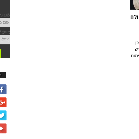
ולם
ן
ש,
תוח
פ