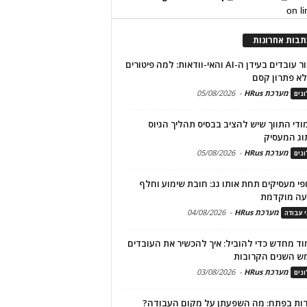
on l
תבות אחרונות
שימור עובדים בעידן ה-AI והאי-וודאות: למה פיטורים
א פתרון קסם
מערכת HRus
-
05/08/2026
גים
מודי התווך שיש להציב בבסיס תהליך הגיוס
וג המעסיק
מערכת HRus
-
05/08/2026
גים
פי מעסיקים תחת אותו גג: חובת שימוע וחלף
עה מוקדמת
מערכת HRus
-
04/08/2026
י עבודה
ד מחדש כדי להוביל: איך להכשיר את העובדים
ש השנים הקרובות
מערכת HRus
-
03/08/2026
גים
ות בפתח: מה השפעתן על מקום העבודה?