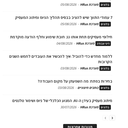
מערכת HRus
-
05/08/2026
בלוגים
7 עמודי התווך שיש להציב בבסיס תהליך הגיוס ומיתוג המעסיק
מערכת HRus
-
05/08/2026
בלוגים
חילופי מעסיקים תחת אותו גג: חובת שימוע וחלף הודעה מוקדמת
מערכת HRus
-
04/08/2026
דיני עבודה
ללמוד מחדש כדי להוביל: איך להכשיר את העובדים לחמש השנים
הקרובות
מערכת HRus
-
03/08/2026
בלוגים
בחירות בפתח: מה השפעתן על מקום העבודה?
כותבים חיצוניים
-
03/08/2026
בלוגים
מיתוג מעסיק בעידן ה-AI: המנוע הכלכלי של גיוס ושימור טלנטים
מערכת HRus
-
30/07/2026
בלוגים
תגובות אחרונות