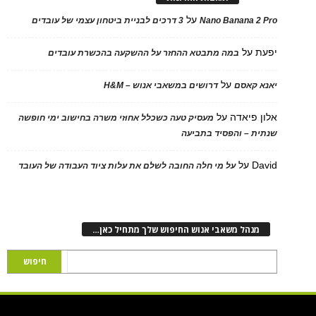
על
Nano Banana 2 Pro
3 דרכים לבניית ביטחון עצמי של עובדים
יפעת
על
במה מתבטא ההחזר על ההשקעה בהכשרת עובדים
על
יאנא קאסם
דרושים במשאבי אנוש – H&M
אלון פיאדה
על
מעסיק טעה כשכלל אחוזי משרה בחישוב ימי חופשה
שנתית – והפסיד בתביעה
David
על
על מי חלה החובה לשלם את עלות ציוד העבודה של העובד
מנהל משאבי אנוש החיפוש שלך מתחיל כאן…