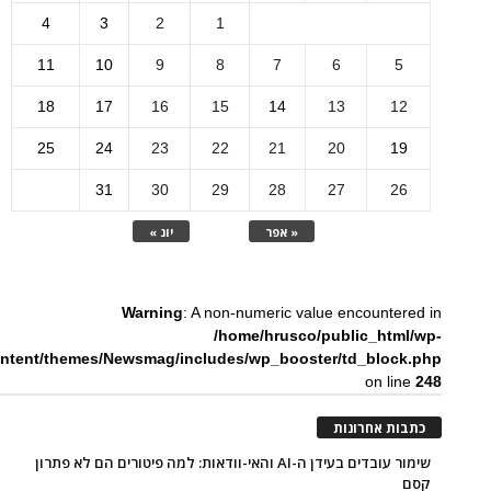
4
3
2
1
11
10
9
8
7
6
5
18
17
16
15
14
13
12
25
24
23
22
21
20
19
31
30
29
28
27
26
« אפר
יונ »
Warning
: A non-numeric value encountered in
/home/hrusco/public_html/wp-
ntent/themes/Newsmag/includes/wp_booster/td_block.php
on line
248
כתבות אחרונות
שימור עובדים בעידן ה-AI והאי-וודאות: למה פיטורים הם לא פתרון
קסם