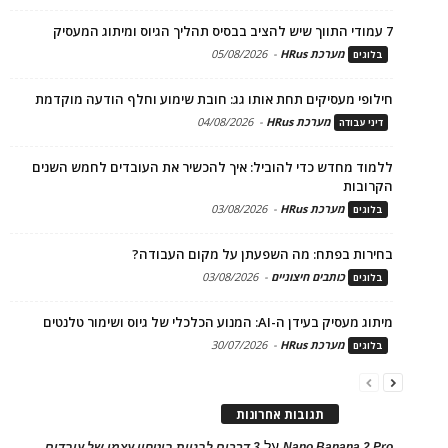
7 עמודי התווך שיש להציב בבסיס תהליך הגיוס ומיתוג המעסיק
מערכת HRus
-
05/08/2026
בלוגים
חילופי מעסיקים תחת אותו גג: חובת שימוע וחלף הודעה מוקדמת
מערכת HRus
-
04/08/2026
דיני עבודה
ללמוד מחדש כדי להוביל: איך להכשיר את העובדים לחמש השנים
הקרובות
מערכת HRus
-
03/08/2026
בלוגים
בחירות בפתח: מה השפעתן על מקום העבודה?
כותבים חיצוניים
-
03/08/2026
בלוגים
מיתוג מעסיק בעידן ה-AI: המנוע הכלכלי של גיוס ושימור טלנטים
מערכת HRus
-
30/07/2026
בלוגים
תגובות אחרונות
על
Nano Banana 2 Pro
3 דרכים לבניית ביטחון עצמי של עובדים