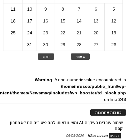
11
10
9
8
7
6
5
18
17
16
15
14
13
12
25
24
23
22
21
20
19
31
30
29
28
27
26
« אפר
יונ »
Warning
: A non-numeric value encountered in
/home/hrusco/public_html/wp-
ntent/themes/Newsmag/includes/wp_booster/td_block.php
on line
248
כתבות אחרונות
שימור עובדים בעידן ה-AI והאי-וודאות: למה פיטורים הם לא פתרון
קסם
מערכת HRus
-
05/08/2026
בלוגים