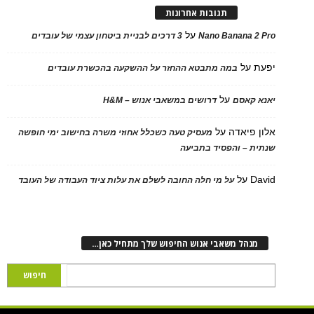
תגובות אחרונות
על
Nano Banana 2 Pro
3 דרכים לבניית ביטחון עצמי של עובדים
יפעת
על
במה מתבטא ההחזר על ההשקעה בהכשרת עובדים
על
יאנא קאסם
דרושים במשאבי אנוש – H&M
אלון פיאדה
על
מעסיק טעה כשכלל אחוזי משרה בחישוב ימי חופשה
שנתית – והפסיד בתביעה
David
על
על מי חלה החובה לשלם את עלות ציוד העבודה של העובד
מנהל משאבי אנוש החיפוש שלך מתחיל כאן…