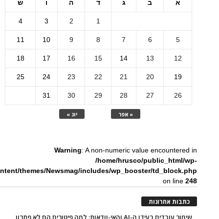
א
ב
ג
ד
ה
ו
ש
4
3
2
1
11
10
9
8
7
6
5
18
17
16
15
14
13
12
25
24
23
22
21
20
19
31
30
29
28
27
26
« אפר
יונ »
Warning
: A non-numeric value encountered in
/home/hrusco/public_html/wp-
ntent/themes/Newsmag/includes/wp_booster/td_block.php
on line
248
כתבות אחרונות
שימור עובדים בעידן ה-AI והאי-וודאות: למה פיטורים הם לא פתרון