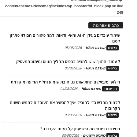
content/themes/Newsmag/includes/wp_booster/td_block.php
on line
248
כתבות אחרונות
שימור עובדים בעידן ה-AI והאי-וודאות: למה פיטורים הם לא פתרון
קסם
מערכת HRus
-
05/08/2026
בלוגים
7 עמודי התווך שיש להציב בבסיס תהליך הגיוס ומיתוג המעסיק
מערכת HRus
-
05/08/2026
בלוגים
חילופי מעסיקים תחת אותו גג: חובת שימוע וחלף הודעה מוקדמת
מערכת HRus
-
04/08/2026
דיני עבודה
ללמוד מחדש כדי להוביל: איך להכשיר את העובדים לחמש השנים
הקרובות
מערכת HRus
-
03/08/2026
בלוגים
בחירות בפתח: מה השפעתן על מקום העבודה?
כותבים חיצוניים
-
03/08/2026
בלוגים