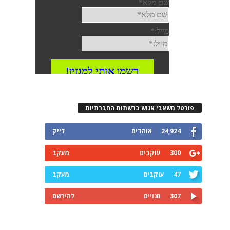
פורטל משאבי אנוש ברשתות החברתיות
24,924
אוהדים
לייק
300
עוקבים
מעקב
47
עוקבים
מעקב
307
מנויים
להירשם