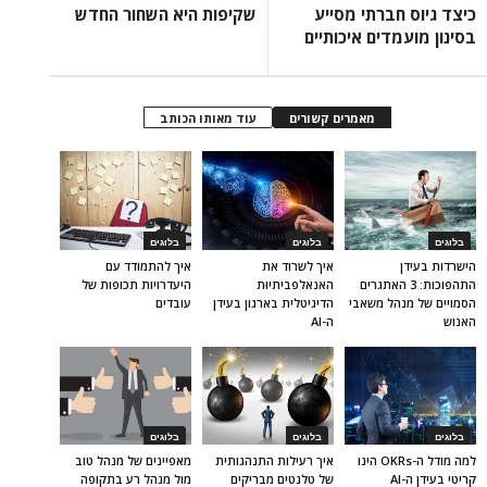
כיצד גיוס חברתי מסייע
שקיפות היא השחור החדש
בסינון מועמדים איכותיים
מאמרים קשורים
עוד מאותו הכותב
בלוגים
בלוגים
בלוגים
הישרדות בעידן
איך לשרוד את
איך להתמודד עם
התהפוכות: 3 האתגרים
האנאלפביתיוּת
היעדרויות תכופות של
הסמויים של מנהל משאבי
הדיגיטלית בארגון בעידן
עובדים
האנוש
ה-AI
בלוגים
בלוגים
בלוגים
למה מודל ה-OKRs הינו
איך רעילות התנהגותית
מאפיינים של מנהל טוב
קריטי בעידן ה-AI
של טלנטים מבריקים
מול מנהל רע בתקופה