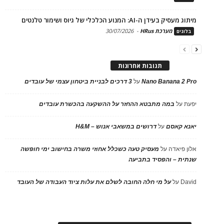
מיתוג מעסיק בעידן ה-AI: המנוע הכלכלי של גיוס ושימור טלנטים
מערכת HRus
-
30/07/2026
בלוגים
תגובות אחרונות
Nano Banana 2 Pro
על
3 דרכים לבניית ביטחון עצמי של עובדים
יפעת
על
במה מתבטא ההחזר על ההשקעה בהכשרת עובדים
יאנא קאסם
על
דרושים במשאבי אנוש – H&M
אלון פיאדה
על
מעסיק טעה כשכלל אחוזי משרה בחישוב ימי חופשה
שנתית – והפסיד בתביעה
David
על
על מי חלה החובה לשלם את עלות ציוד העבודה של העובד