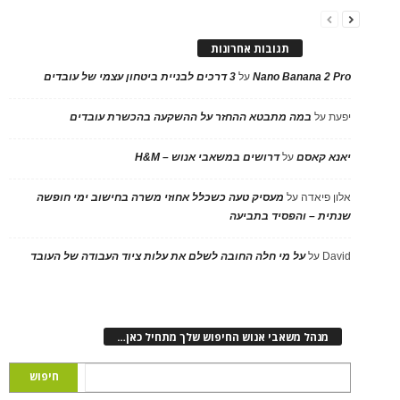
תגובות אחרונות
Nano Banana 2 Pro
על
3 דרכים לבניית ביטחון עצמי של עובדים
יפעת
על
במה מתבטא ההחזר על ההשקעה בהכשרת עובדים
יאנא קאסם
על
דרושים במשאבי אנוש – H&M
אלון פיאדה
על
מעסיק טעה כשכלל אחוזי משרה בחישוב ימי חופשה
שנתית – והפסיד בתביעה
David
על
על מי חלה החובה לשלם את עלות ציוד העבודה של העובד
מנהל משאבי אנוש החיפוש שלך מתחיל כאן…