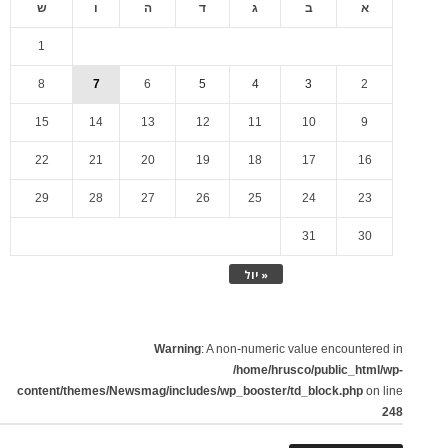
א
ב
ג
ד
ה
ו
ש
1
8
7
6
5
4
3
2
15
14
13
12
11
10
9
22
21
20
19
18
17
16
29
28
27
26
25
24
23
31
30
« יול
Warning
: A non-numeric value encountered in
/home/hrusco/public_html/wp-
content/themes/Newsmag/includes/wp_booster/td_block.php
on line
248