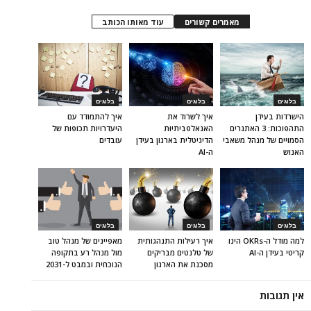
מאמרים קשורים
עוד מאותו הכותב
בלוגים
בלוגים
בלוגים
הישרדות בעידן
איך לשרוד את
איך להתמודד עם
התהפוכות: 3 האתגרים
האנאלפביתיוּת
היעדרויות תכופות של
הסמויים של מנהל משאבי
הדיגיטלית בארגון בעידן
עובדים
האנוש
ה-AI
בלוגים
בלוגים
בלוגים
למה מודל ה-OKRs הינו
איך רעילות התנהגותית
מאפיינים של מנהל טוב
קריטי בעידן ה-AI
של טלנטים מבריקים
מול מנהל רע בתקופה
מסכנת את הארגון
הנוכחית ובמבט ל-2031
אין תגובות