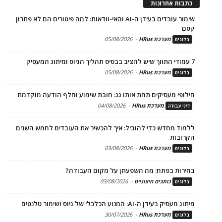
כתבות אחרונות
שימור עובדים בעידן ה-AI והאי-וודאות: למה פיטורים הם לא פתרון
קסם
מערכת HRus
-
05/08/2026
בלוגים
7 עמודי התווך שיש להציב בבסיס תהליך הגיוס ומיתוג המעסיק
מערכת HRus
-
05/08/2026
בלוגים
חילופי מעסיקים תחת אותו גג: חובת שימוע וחלף הודעה מוקדמת
מערכת HRus
-
04/08/2026
דיני עבודה
ללמוד מחדש כדי להוביל: איך להכשיר את העובדים לחמש השנים
הקרובות
מערכת HRus
-
03/08/2026
בלוגים
בחירות בפתח: מה השפעתן על מקום העבודה?
כותבים חיצוניים
-
03/08/2026
בלוגים
מיתוג מעסיק בעידן ה-AI: המנוע הכלכלי של גיוס ושימור טלנטים
מערכת HRus
-
30/07/2026
בלוגים