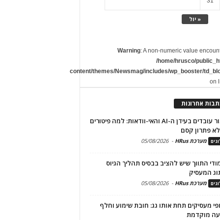
31
« יול
Warning
: A non-numeric value encoun
/home/hrusco/public_h
content/themes/Newsmag/includes/wp_booster/td_bl
on 
תבות אחרונות
שימור עובדים בעידן ה-AI והאי-וודאות: למה פיטורים
א פתרון קסם
מערכת HRus
-
05/08/2026
גים
מודי התווך שיש להציב בבסיס תהליך הגיוס
וג המעסיק
מערכת HRus
-
05/08/2026
גים
פי מעסיקים תחת אותו גג: חובת שימוע וחלף
עה מוקדמת