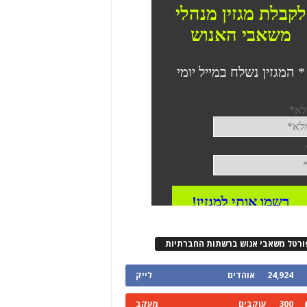
ורטל משאבי אנוש ברשתות החברתיות
24,924
אוהדים
לייק
300
עוקבים
מעקב