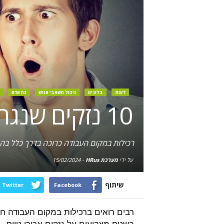
דעות
בלוגים
ניהול משאבי אנוש
כח אדם
10 נזקים שנגרמים על ידי רכילות במקום העבודה
רכילות במקום העבודה כרוכה בדרך כלל בהפ
על ידי
מערכת HRus
-
15/02/2024
שיתוף
Twitter
Facebook
רבים רואים ברכילות במקום העבודה חלק
בשטח מצביעים על נזקים ארוכי טווח.