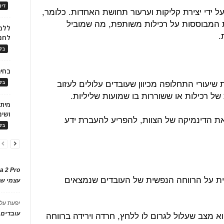
דינ
ל ידי יצירת קליקות וערעור תחושת האחדות. כלומר,
ות המבוססות על רכילות משותפת, מה שמוביל
ללמו
.
לחמ
בלו
בחיר
יעורי התחלופה מכיוון שעובדים עלולים לעזוב
בלו
של רכילות או ששוררות בו שמועות שליליות.
ושימ
את הדינמיקה של הצוות, להפריע להעברת ידע
בלו
a 2 Pro
ית על הרווחה הנפשית של העובדים שנמצאים
עצמי של
יפעת
על
וא מצב שעלול לגרום לו ללחץ, חרדה וירידה ברווחה
עובדים