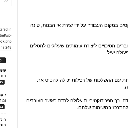
30
ים במקום העבודה על ידי יצירת אי הבנות, טינה
tered in
tml/wp-
ock.php
ברים הסיכויים ליצירת עימותים שעלולים להסלים
line
248
עולה יעיל.
כ
הם ל
ות עם ההשלכות של רכילות יכולה להסיט את
בלו
.
7 ע
, כך הפרודוקטיביות עלולה לרדת כאשר העובדים
ומית
להתרכז במשימות שלהם.
בלו
חילו
הוד