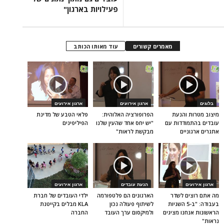
פעילויות בארגון"
מאמרים קשורים
עוד מאותו הכותב
בלוגים
ארגון אירועים
ארגון אירועים
מיצוב מטרות והנעת
הפרופורציה האלוהית:
פלאי הטבע של מדינת
עובדים בהתמודדות עם
"יש יחס אחד שהעין שלנו
הפיליפינים
אתגרים ארגוניים
מבקשת לראות"
ארגון אירועים
הנעת עובדים
ארגון אירועים
מה אתם רוצים לשדר
הארגונים הם פלטפורמה
ילדי העובדים של חברת
בעבודה: "ב-5 השניות
לשיתוף פעולה נכון
KLA מבלים בקייטנת
הראשונות אנחנו מציגים
ולמיקסום ערך העובד
החברה
נראות"