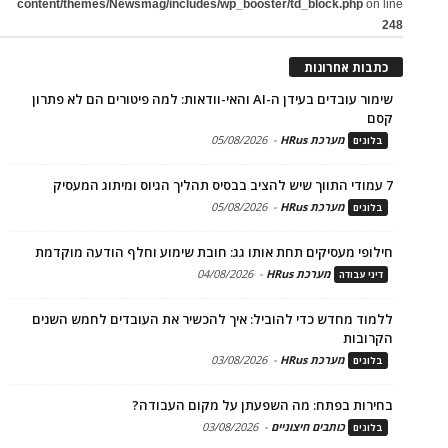
content/themes/Newsmag/includes/wp_booster/td_block.php
on line
248
כתבות אחרונות
שימור עובדים בעידן ה-AI והאי-וודאות: למה פיטורים הם לא פתרון
קסם
מערכת HRus
-
05/08/2026
בלוגים
7 עמודי התווך שיש להציב בבסיס תהליך הגיוס ומיתוג המעסיק
מערכת HRus
-
05/08/2026
בלוגים
חילופי מעסיקים תחת אותו גג: חובת שימוע וחלף הודעה מוקדמת
מערכת HRus
-
04/08/2026
דיני עבודה
ללמוד מחדש כדי להוביל: איך להכשיר את העובדים לחמש השנים
הקרובות
מערכת HRus
-
03/08/2026
בלוגים
בחירות בפתח: מה השפעתן על מקום העבודה?
כותבים חיצוניים
-
03/08/2026
בלוגים