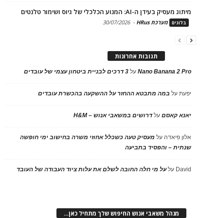
מיתוג מעסיק בעידן ה-AI: המנוע הכלכלי של גיוס ושימור טלנטים
מערכת HRus
-
30/07/2026
בלוגים
תגובות אחרונות
Nano Banana 2 Pro
על
3 דרכים לבניית ביטחון עצמי של עובדים
יפעת
על
במה מתבטא ההחזר על ההשקעה בהכשרת עובדים
יאנא קאסם
על
דרושים במשאבי אנוש – H&M
אלון פיאדה
על
מעסיק טעה כשכלל אחוזי משרה בחישוב ימי חופשה
שנתית – והפסיד בתביעה
David
על
על מי חלה החובה לשלם את עלות ציוד העבודה של העובד
מנהל משאבי אנוש החיפוש שלך מתחיל כאן…