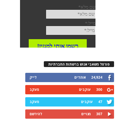
רטל משאבי אנוש ברשתות החברתיות
24,924
אוהדים
לייק
300
עוקבים
מעקב
47
עוקבים
מעקב
307
מנויים
להירשם