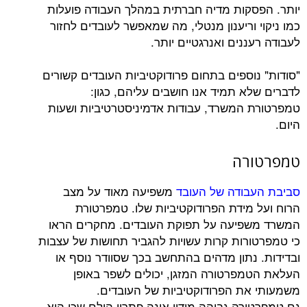
קות מדיה חברתית במהלך העבודה פועלות
וריענון מנטלי, מה שמאפשר לעובדים לחזור
נים ואנרגטיים יותר.
וספים בתחום פרודוקטיביות העובדים קשורים
א תמיד אנו חושבים עליהם, כגון:
המשרד, עבודות אדמיניסטרטיביות ושעות
רה
ודה של העובד
משפיעה מאוד על מצב
מידת הפרודוקטיביות שלו. טמפרטורת
יעה על תפוקת העובדים. מחקרים הראו
רות קרות עשויות להגביר תחושות של עצבות
נתון מדהים בהתחשב בכך שסוודר נוסף או
פרטורה המזגן, יכולים לשפר באופן
ת הפרודוקטיביות של העובדים.
רה גבוהה מידיי אינה פתרון הולם שכן היא