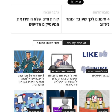
כתבה הבאה
לכך שעובד עומד
קורות חיים שלא הותירו את
המעסיקים אדישים
מאמרים קשורים
עוד מאותו הכותב
נוש
מעולם משאבי האנוש
בלוגים
איך להגביר את מחוברות
3 יתרונות ו-3 חסרונות
העובדים בעזרת כלים
לחשבון יעודי למנהל
לתקשורת דיגיטלית
משאבי האנוש במדיה
דו-כיוונית
החברתית
גיוס עובדים
דיני עבודה