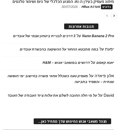
בעידן ה-AI: המנוע הכלכלי של גיוס ושימור טלנטים
מערכת HRus
-
30/07/2026
ים
תגובות אחרונות
על
Nano Banana 2
3 דרכים לבניית ביטחון עצמי של עובדים
על
במה מתבטא ההחזר על ההשקעה בהכשרת עובדים
על
 קאסם
דרושים במשאבי אנוש – H&M
 פיאדה
על
מעסיק טעה כשכלל אחוזי משרה בחישוב ימי חופשה
ת – והפסיד בתביעה
D
על
על מי חלה החובה לשלם את עלות ציוד העבודה של העובד
נהל משאבי אנוש החיפוש שלך מתחיל כאן…