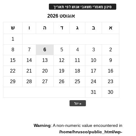
ינון מאמרי משאבי אנוש לפי תאריך
אוגוסט 2026
ב
ג
ד
ה
ו
ש
1
8
7
6
5
4
3
15
14
13
12
11
10
22
21
20
19
18
17
1
29
28
27
26
25
24
2
31
3
« יול
Warning
: A non-numeric value encounte
/home/hrusco/public_htm