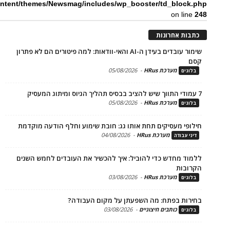
content/themes/Newsmag/includes/wp_booster/td_bloc
on li
ת אחרונות
שימור עובדים בעידן ה-AI והאי-וודאות: למה פיטורים הם לא פתרון
מערכת HRus
-
05/08/2026
ים
מערכת HRus
-
05/08/2026
ים
פי מעסיקים תחת אותו גג: חובת שימוע וחלף הודעה מוקדמת
מערכת HRus
-
04/08/2026
 עבודה
ד מחדש כדי להוביל: איך להכשיר את העובדים לחמש השנים
בות
מערכת HRus
-
03/08/2026
ים
ות בפתח: מה השפעתן על מקום העבודה?
כותבים חיצוניים
-
03/08/2026
ים