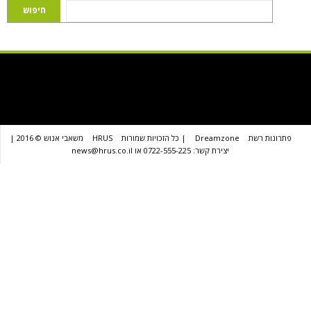
שת
Dreamzone
| כל הזכויות שמורות
HRUS
משאבי אנוש © 2016 |
יצירת קשר: 0722-555-225 או news@hrus.co.il