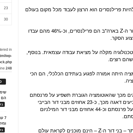
יות פרילנסרים הוא הרצון לעבוד מכל מקום בעולם
23
30
מהדו"ח עולה, כי כמעט מחצית מבני דור ה-Z בארה"ב הם פרילנסרים, וכ-46% מהם עבדו
tered in
 שהטכנולוגיה מקלה על מציאת עבודה עצמאית. בנוסף,
tml/wp-
שהם רוצים.
ock.php
line
248
קא בני דור ה-Z שהאוטומציה היתה אמורה לפגוע בעתידם הכלכלי, הם הכי
יה.
כ
גים מכך שהאוטומציה הגוברת תשפיע על פרנסתם
הם ל
עולה, כי כ-31 אחוזים מבני דור ה-Z מביעים דאגה מכך, כ-23 אחוזים מבני דור הבייבי
בלו
בומרס מודאגים מהשפעת האוטומציה על פרנסתם וכ-44 אחוזים מבני דור המילניום
סתם.
7 ע
ומית
מתברר כי דווקא העובדים הצעירים ביותר – בני דור ה-Z – הינם מוכנים לקראת עולם
בלו