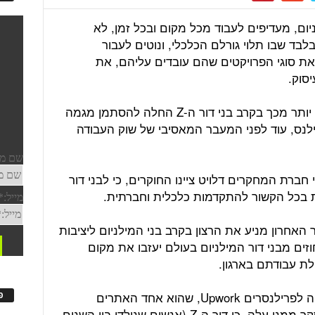
צעירים בני דורות ה-Z והמילניום, מעדיפים לעבוד מכל מקום ובכל זמן, לא
לבד שבו תלוי גורלם הכלכלי, ונוטים לעבור
את סוגי הפרויקטים שהם עובדים עליהם, את
סוק.
נראה שבקרב דור המיליניום ואף הרבה יותר מכך בקרב בני דור ה-Z החלה להסתמן מגמה
נס, עוד לפני המעבר המאסיבי של שוק העבודה
חברת המחקרים דלויט ציינו החוקרים, כי לבני דור
ת בכל הקשור להתקדמות כלכלית וחברתית.
ור האחרון מניע את הרצון בקרב בני המילניום ליציבות
תר. עוד עלה מהדו"ח כי כ-38 אחוזים מבני דור המילניום בעולם יעזבו את מקום
ת עבודתם בארגון.
לפני כארבע שנים פרסם אתר התעסוקה לפרילנסרים Upwork, שהוא אחד האתרים
פ
הגדולים בעולם להעסקת פרילנסרים סקר ממנו עלה, כי דור ה-Z (אנשים שנולדו בין השנים