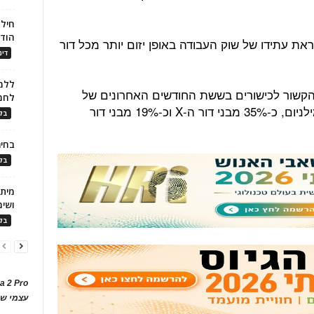
חילו
הוד
ר ה-Z מתכוננים לקראת עתידו של שוק העבודה באופן יזום יותר מכל דור
דינ
ללמו
שתתפו בחינוך הקשור לכישורים בששת החודשים האחרונים של
לחמ
שנת 2018 לעומת כ-56% מבני דור המילניום, כ-35% מבני דור ה-X וכ-19% מבני דור
בלו
בחיר
בלו
ושימ
בלו
a 2 Pro
עצמי של