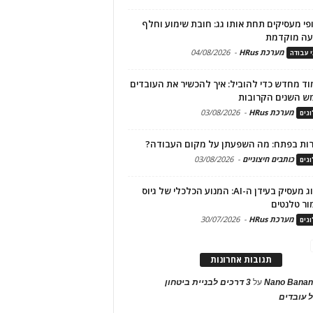
פי מעסיקים תחת אותו גג: חובת שימוע וחלף
עה מוקדמת
מערכת HRus
-
04/08/2026
י עבודה
ד מחדש כדי להוביל: איך להכשיר את העובדים
ש השנים הקרובות
מערכת HRus
-
03/08/2026
גים
ות בפתח: מה השפעתן על מקום העבודה?
כותבים חיצוניים
-
03/08/2026
גים
מיתוג מעסיק בעידן ה-AI: המנוע הכלכלי של גיוס
ור טלנטים
מערכת HRus
-
30/07/2026
גים
תגובות אחרונות
Nano Banan
על
3 דרכים לבניית ביטחון
 עובדים