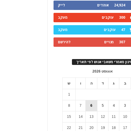
24,924
אוהדים
לייק
300
עוקבים
מעקב
47
עוקבים
מעקב
307
מנויים
להירשם
ינון מאמרי משאבי אנוש לפי תאריך
אוגוסט 2026
ב
ג
ד
ה
ו
ש
1
8
7
6
5
4
3
15
14
13
12
11
10
22
21
20
19
18
17