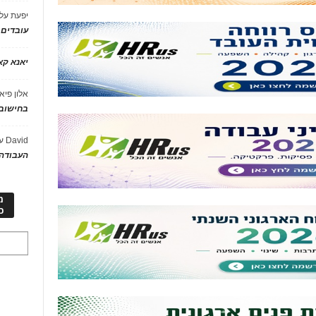
יפעת
על
עובדים
יאנא ק
אלון פיא
בחישוב 
David
ע
העבודה 
מ
כ