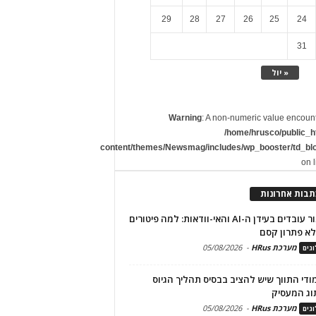
29
28
27
26
25
24
31
« יול
Warning
: A non-numeric value encoun
/home/hrusco/public_h
content/themes/Newsmag/includes/wp_booster/td_bl
on 
תבות אחרונות
שימור עובדים בעידן ה-AI והאי-וודאות: למה פיטורים
א פתרון קסם
מערכת HRus
-
05/08/2026
גים
מודי התווך שיש להציב בבסיס תהליך הגיוס
וג המעסיק
מערכת HRus
-
05/08/2026
גים