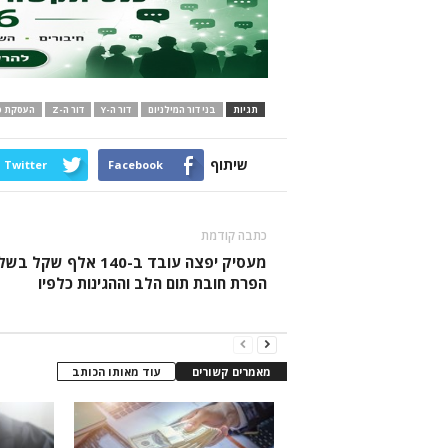
תגיות
בני דור המילניום
דור ה-Y
דור ה-Z
העסקת פ
שיתוף
Twitter
Facebook
כתבה קודמת
מעסיק יפצה עובד ב-140 אלף שקל בש
הפרת חובת תום הלב וההגינות כלפיו
מאמרים קשורים
עוד מאותו הכותב