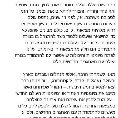
התחושות הללו כוללות חוסר ודאות, לחץ, מתח, שחיקה
ואף פחד וחרדה, והצורך להתאים את עצמנו כל הזמן
לסביבה משתנה. אז, לפני 11 שנים, נתפס עולם
העבודה החדש כרעיון תיאורטי בלבד, רעיון מעניין אך
רחוק מלהיות מציאותי. כיום, כולם מבינים שהוא כאן
כדי להישאר ושעלינו ללמוד כיצד להתנהל בו בצורה
מיטבית. מדובר על בעולם בו השינויים והמשברים
התמידיים הם חלק מהמציאות היום-יומית, ועלינו
לפתח מיומנויות והיכולות שיאפשרו לנו להתמודד בצורה
יעילה עם האתגרים החדשים הללו.
מאז, לשמחתי הרבה, אלפי מנהלים ועובדים בארץ
ובעולם (אנגליה, קנדה, לוקסמבורג, יון ורומניה) כבר
יצאו למסע בחמש היבשות – המודל שפיתחנו ואשר
מייצג את מיומנויות העתיד או "מיומנויות העולם החדש"
– על מנת להכין את עצמם ואת ארגונם להצלחה
במציאות החדשה. המודל שלנו נועד לספק להם כלים
מעשיים להתמודדות עם האתגרים החדשים, ולסייע