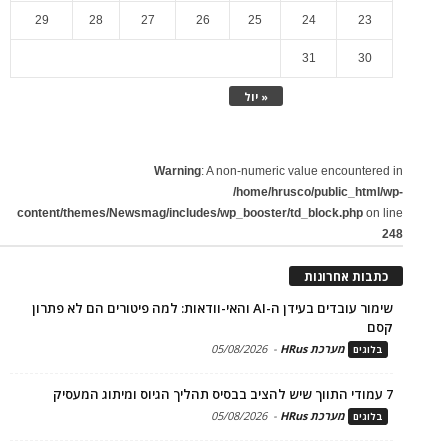
29
28
27
26
25
24
23
31
30
« יול
Warning
: A non-numeric value encountered in
/home/hrusco/public_html/wp-
content/themes/Newsmag/includes/wp_booster/td_block.php
on line
248
כתבות אחרונות
שימור עובדים בעידן ה-AI והאי-וודאות: למה פיטורים הם לא פתרון
קסם
מערכת HRus
-
05/08/2026
בלוגים
7 עמודי התווך שיש להציב בבסיס תהליך הגיוס ומיתוג המעסיק
מערכת HRus
-
05/08/2026
בלוגים