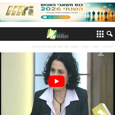
דף הבית
דעות
טורים
כשאברי גלעד שואל: מה הם המים הלבנים?