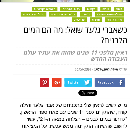
דעות
טורים
סקירות
כלים ופתרונות
מאמרים מקצועיים
מעולם משאבי האנוש
סליידר
עולם העבודה החדש
ניהול משאבי אנוש
פיתוח ארגוני
חדשות
פרויקטים
כשאברי גלעד שואל: מה הם המים
הלבנים?
ראיון מלפני 11 שנים שחזה את עתיד עולם
העבודה החדש
על ידי
איילה ראובן-ללונג
-
16/06/2024
Twitter
Facebook
מי שיקשיב לראיון שלי בתכניתם של אברי גלעד והילה
קורח, שהתקיים לפני 11 שנים עם צאת ספרי הראשון,
"לחתור במים לבנים – הצלחה במאה ה-21", עשוי
לחשוב שהשיחה התקיימה ממש עכשיו, על המציאות