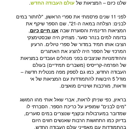
שלנו כיום – המציאות של
.
עולם העבודה החדש
לפני 11 שנים פרסמתי את ספרי הראשון, "לחתור במים
לבנים: הצלחה במאה ה-21". שם הספר שיקף את
המציאות הדינמית והסוערת שבה
,
אנו חיים כיום
בדומה למים בנהר סוער. מצחיק היה שבסטימצקי
הציבו אותו תמיד במדור של ספרי טיולים. הרעיון
המרכזי של הספר היה להציג את האתגרים
וההזדמנויות שניצבים בפני מנהלים ועובדים במציאות
של הפרמה-קרייסיס (משברים תמידיים) בעולם
העבודה החדש, כמו גם לספק מפה מנטלית חדשה –
מודל 5 היבשות להתמודדות עם המציאות של אי
וודאות, מורכבות ושינויים מואצים.
בראיון, כפי שניתן לראות, אברי שאל אותי מהו המושג
"מים לבנים" שמופיע על כריכת הספר. הסברתי לו
שמדובר במערבולות ובקצף שנוצרים במים סוערים,
בדיוק כמו התחושות הרבות שאנשים חווים היום
בהתמודדות עם מאפייני עולם העבודה החדש.