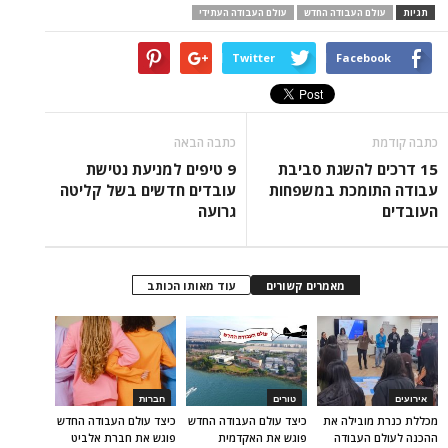
תגיות
עולם העבודה החדש
עולם העבודה העתידי
Twitter
Facebook
כתבה קודמת
כתבה הבאה
15 דרכים להשגת סביבת
9 טיפים למניעת נטישת
עבודה התומכת במשפחות
עובדים חדשים בשל קליטה
העובדים
גרועה
מאמרים קשורים
עוד מאותו הכותב
אירועים
טורים
חברות
מכללת כנרת מובילה את
כיצד עולם העבודה החדש
כיצד עולם העבודה החדש
ההכנה לעולם העבודה
פוגש את האקדמית
פוגש את חברת אלביט