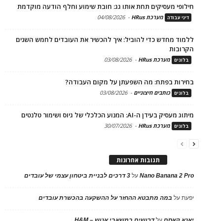
חילופי מעסיקים תחת אותו גג: חובת שימוע וחלף הודעה מוקדמת
מערכת HRus
-
04/08/2026
דיני עבודה
ללמוד מחדש כדי להוביל: איך להכשיר את העובדים לחמש השנים
הקרובות
מערכת HRus
-
03/08/2026
בלוגים
בחירות בפתח: מה השפעתן על מקום העבודה?
כותבים חיצוניים
-
03/08/2026
בלוגים
מיתוג מעסיק בעידן ה-AI: המנוע הכלכלי של גיוס ושימור טלנטים
מערכת HRus
-
30/07/2026
בלוגים
תגובות אחרונות
Nano Banana 2 Pro
על
3 דרכים לבניית ביטחון עצמי של עובדים
יפעת
על
במה מתבטא ההחזר על ההשקעה בהכשרת עובדים
יאנא קאסם
על
דרושים במשאבי אנוש – H&M