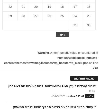
22
21
20
19
18
17
16
29
28
27
26
25
24
23
31
30
« יול
Warning
: A non-numeric value encountered in
/home/hrusco/public_html/wp-
content/themes/Newsmag/includes/wp_booster/td_block.php
on line
248
כתבות אחרונות
שימור עובדים בעידן ה-AI והאי-וודאות: למה פיטורים הם לא פתרון
קסם
מערכת HRus
-
05/08/2026
בלוגים
7 עמודי התווך שיש להציב בבסיס תהליך הגיוס ומיתוג המעסיק