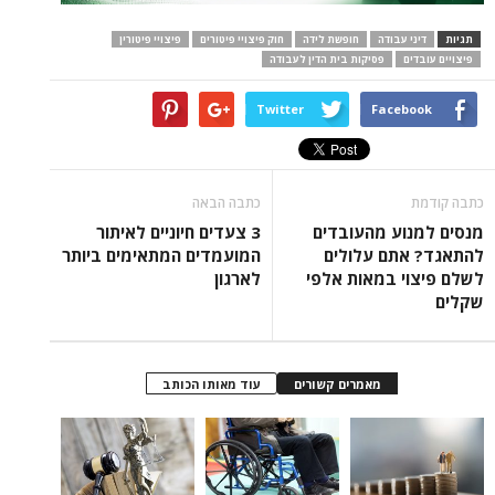
תגיות
דיני עבודה
חופשת לידה
חוק פיצויי פיטורים
פיצויי פיטורין
פיצויים עובדים
פסיקות בית הדין לעבודה
Twitter
Facebook
כתבה קודמת
כתבה הבאה
מנסים למנוע מהעובדים
3 צעדים חיוניים לאיתור
להתאגד? אתם עלולים
המועמדים המתאימים ביותר
לשלם פיצוי במאות אלפי
לארגון
שקלים
מאמרים קשורים
עוד מאותו הכותב