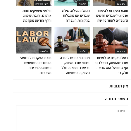
בלוגים
בלוגים
דיני עבודה
חובת הפקדות לביטוח
הנהלה מכילה: שילוב
חילופי מעסיקים תחת
פנסיוני לעובדים חדשים
עובדים עם מוגבלות
אותו גג: חובת שימוע
ולעובדים לאחר פרישה
במקומות העבודה
וחלף הודעה מוקדמת
בלוגים
בלוגים
בלוגים
באילו מקרים יש לפצות
מהם המבחנים להכרה
חובת הפקדות לפנסיה:
עובד שהועסק כפרילנסר
ביחסי עובד מעסיק
הסיכונים המשפטיים
אף שבפועל הוא שכיר –
בדיעבד ומתי זה כולל
והשוואה למדינות
חלק ב'
העסקה במשפחה
מערביות
אין תגובות
השאר תגובה