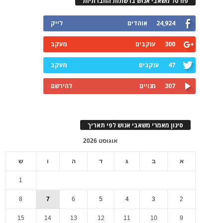
פורטל משאבי אנוש ברשתות החברתיות
24,924
אוהדים
לייק
300
עוקבים
מעקב
47
עוקבים
מעקב
307
מנויים
להירשם
סינון מאמרי משאבי אנוש לפי תאריך
אוגוסט 2026
א
ב
ג
ד
ה
ו
ש
1
8
7
6
5
4
3
2
15
14
13
12
11
10
9