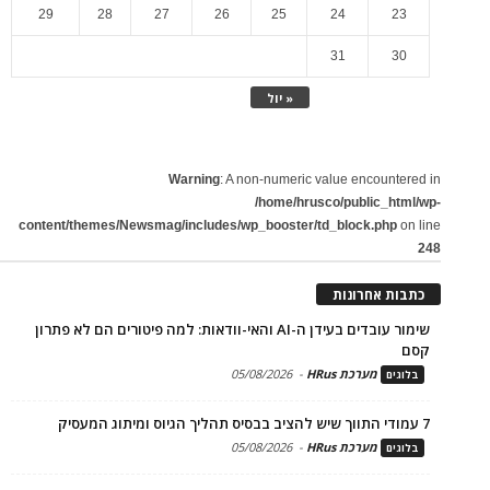
29
28
27
26
25
24
23
31
30
« יול
Warning
: A non-numeric value encountered in
/home/hrusco/public_html/wp-
content/themes/Newsmag/includes/wp_booster/td_block.php
on line
248
כתבות אחרונות
שימור עובדים בעידן ה-AI והאי-וודאות: למה פיטורים הם לא פתרון
קסם
מערכת HRus
-
05/08/2026
בלוגים
7 עמודי התווך שיש להציב בבסיס תהליך הגיוס ומיתוג המעסיק
מערכת HRus
-
05/08/2026
בלוגים