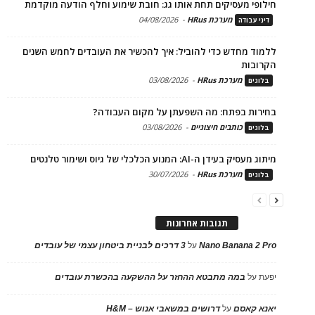
חילופי מעסיקים תחת אותו גג: חובת שימוע וחלף הודעה מוקדמת
מערכת HRus
-
04/08/2026
דיני עבודה
ללמוד מחדש כדי להוביל: איך להכשיר את העובדים לחמש השנים
הקרובות
מערכת HRus
-
03/08/2026
בלוגים
בחירות בפתח: מה השפעתן על מקום העבודה?
כותבים חיצוניים
-
03/08/2026
בלוגים
מיתוג מעסיק בעידן ה-AI: המנוע הכלכלי של גיוס ושימור טלנטים
מערכת HRus
-
30/07/2026
בלוגים
תגובות אחרונות
Nano Banana 2 Pro
על
3 דרכים לבניית ביטחון עצמי של עובדים
יפעת
על
במה מתבטא ההחזר על ההשקעה בהכשרת עובדים
יאנא קאסם
על
דרושים במשאבי אנוש – H&M