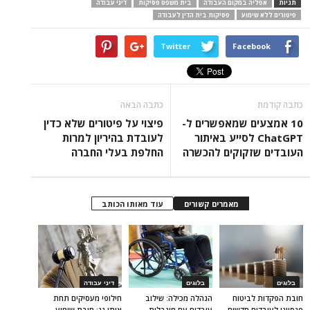
תגיות
אפליה במקום העבודה
בית משפט פסיקות
דיני עבודה
פיטורים ללא שימוע
פסיקות בית הדין לעבודה
Twitter
Facebook
כתבה קודמת
כתבה הבאה
10 אמצעים שמאפשרים ל-
פיצוי על פיטורים שלא כדין
ChatGPT לסייע באיתור
לעובדת בהיריון למרות
העובדים שזקוקים להכשרה
החלפת בעלי החברה
מאמרים קשורים
עוד מאותו הכותב
בלוגים
בלוגים
דיני עבודה
חובת הפקדות לביטוח
הנהלה מכילה: שילוב
חילופי מעסיקים תחת
פנסיוני לעובדים חדשים
עובדים עם מוגבלות
אותו גג: חובת שימוע