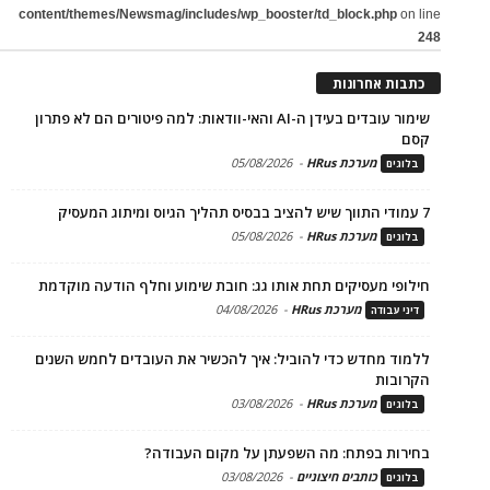
content/themes/Newsmag/includes/wp_booster/td_block.php
on line
248
כתבות אחרונות
שימור עובדים בעידן ה-AI והאי-וודאות: למה פיטורים הם לא פתרון
קסם
מערכת HRus
-
05/08/2026
בלוגים
7 עמודי התווך שיש להציב בבסיס תהליך הגיוס ומיתוג המעסיק
מערכת HRus
-
05/08/2026
בלוגים
חילופי מעסיקים תחת אותו גג: חובת שימוע וחלף הודעה מוקדמת
מערכת HRus
-
04/08/2026
דיני עבודה
ללמוד מחדש כדי להוביל: איך להכשיר את העובדים לחמש השנים
הקרובות
מערכת HRus
-
03/08/2026
בלוגים
בחירות בפתח: מה השפעתן על מקום העבודה?
כותבים חיצוניים
-
03/08/2026
בלוגים