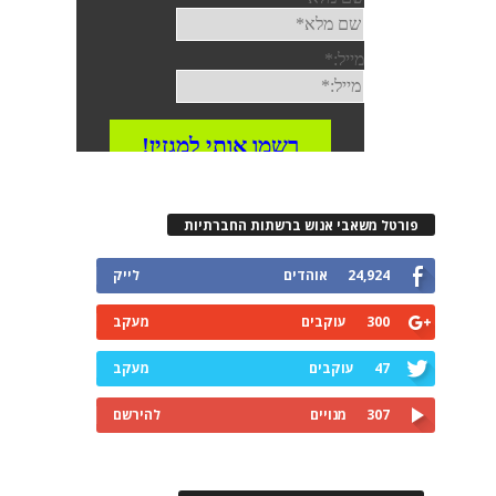
פורטל משאבי אנוש ברשתות החברתיות
24,924
אוהדים
לייק
300
עוקבים
מעקב
47
עוקבים
מעקב
307
מנויים
להירשם