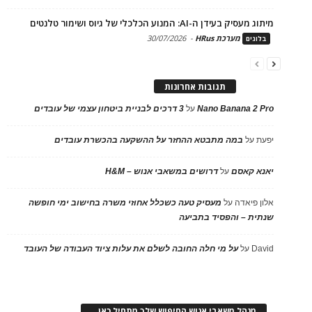
מיתוג מעסיק בעידן ה-AI: המנוע הכלכלי של גיוס ושימור טלנטים
מערכת HRus
-
30/07/2026
בלוגים
תגובות אחרונות
Nano Banana 2 Pro
על
3 דרכים לבניית ביטחון עצמי של עובדים
יפעת
על
במה מתבטא ההחזר על ההשקעה בהכשרת עובדים
יאנא קאסם
על
דרושים במשאבי אנוש – H&M
אלון פיאדה
על
מעסיק טעה כשכלל אחוזי משרה בחישוב ימי חופשה
שנתית – והפסיד בתביעה
David
על
על מי חלה החובה לשלם את עלות ציוד העבודה של העובד
מנהל משאבי אנוש החיפוש שלך מתחיל כאן…