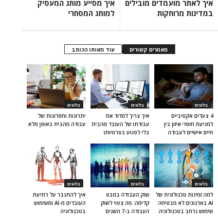
איך לאתר מועמדים מובילים
איך מסייע מותג המעסיק
במדינות מרוחקות
למותג המסחרי
מאמרים קשורים
עוד מאותו הכותב
בלוגים
בלוגים
בלוגים
4 צעדים אקטיביים
איך צריך למדוד את
יתרונות וחסרונות של
למניעת חוסר-איזון בין
עבודתו של העובד מהבית
עבודה מהבית באופן מלא
חיים אישיים לעבודה
בלי לפגוע בפרטיותו
בלוגים
בלוגים
בלוגים
למה זמינות טכנולוגית של
שוק העבודה במבט
איך להתגבר על רתיעת
AI בארגונים לא מבטיחה
קדימה: מה צפוי לשוק
העובדים מ-AI ומשימוש
שימוש נרחב בטכנולוגיה
העבודה ב-7 השנים
בטכנולוגיה