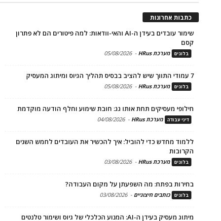
כתבות אחרונות
שימור עובדים בעידן ה-AI והאי-וודאות: למה פיטורים הם לא פתרון
קסם
מערכת HRus
-
05/08/2026
בלוגים
7 עמודי התווך שיש להציב בבסיס תהליך הגיוס ומיתוג המעסיק
מערכת HRus
-
05/08/2026
בלוגים
חילופי מעסיקים תחת אותו גג: חובת שימוע וחלף הודעה מוקדמת
מערכת HRus
-
04/08/2026
דיני עבודה
ללמוד מחדש כדי להוביל: איך להכשיר את העובדים לחמש השנים
הקרובות
מערכת HRus
-
03/08/2026
בלוגים
בחירות בפתח: מה השפעתן על מקום העבודה?
כותבים חיצוניים
-
03/08/2026
בלוגים
מיתוג מעסיק בעידן ה-AI: המנוע הכלכלי של גיוס ושימור טלנטים