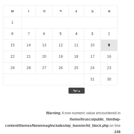
א
ב
ג
ד
ה
ו
ש
1
8
7
6
5
4
3
2
15
14
13
12
11
10
9
22
21
20
19
18
17
16
29
28
27
26
25
24
23
31
30
« יול
Warning
: A non-numeric value encountered in
/home/hrusco/public_html/wp-
content/themes/Newsmag/includes/wp_booster/td_block.php
on line
248