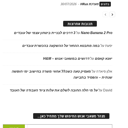
מערכת HRus
-
30/07/2026
בלוגים
תגובות אחרונות
Nano Banana 2 Pro
על
3 דרכים לבניית ביטחון עצמי של עובדים
יפעת
על
במה מתבטא ההחזר על ההשקעה בהכשרת עובדים
יאנא קאסם
על
דרושים במשאבי אנוש – H&M
אלון פיאדה
על
מעסיק טעה כשכלל אחוזי משרה בחישוב ימי חופשה
שנתית – והפסיד בתביעה
David
על
על מי חלה החובה לשלם את עלות ציוד העבודה של העובד
מנהל משאבי אנוש החיפוש שלך מתחיל כאן…