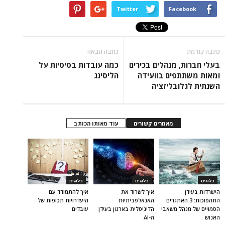
Twitter
Facebook
כתבה קודמת
כתבה הבאה
בעלי חברות, מנהלים בכירים
כמה עובדות בסיסיות על
ומאות משתתפים בוועידה
הליסינג
השנתית לגלובליזציה
מאמרים קשורים
עוד מאותו הכותב
בלוגים
בלוגים
בלוגים
הישרדות בעידן
איך לשרוד את
איך להתמודד עם
התהפוכות: 3 האתגרים
האנאלפביתיוּת
היעדרויות תכופות של
הסמויים של מנהל משאבי
הדיגיטלית בארגון בעידן
עובדים
האנוש
ה-AI