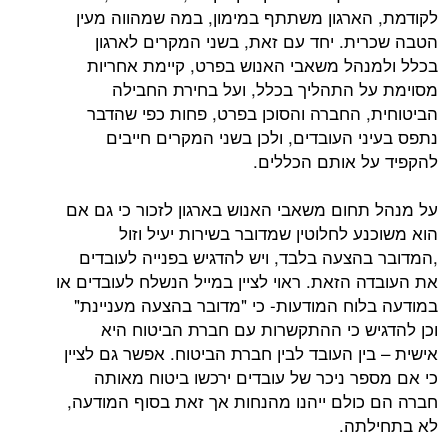
לקודמת, הארגון משתתף במימון, במה שמהווה מעין
הטבה שכרית. יחד עם זאת, בשני המקרים לארגון
בכלל ולמנהל משאבי האנוש בפרט, קיימת אחריות
מסוימת על התהליך בכלל, ועל בחירת החבילה
הביטוחית, החברה והסוכן בפרט, פחות כפי שהדבר
נתפס בעיני העובדים, ולכן בשני המקרים חייבים
להקפיד על אותם הכללים.
על מנהל תחום משאבי האנוש בארגון לזכור כי גם אם
הוא משוכנע לחלוטין שמדובר בשירות יעיל וזול
,המדובר בהצעה בלבד, ויש להדגיש בפנייה לעובדים
את העובדה הזאת. ראוי לציין במייל הנשלח לעובדים או
במודעה בלוח המודעות- כי "מדובר בהצעה מעניינת"
וכן להדגיש כי ההתקשרות עם חברת הביטוח היא
אישית – בין העובד לבין חברת הביטוח. אפשר גם לציין
כי אם מספר ניכר של עובדים ירכשו ביטוח מאותה
חברה הם כולם ייהנו מהנחות אך זאת בסוף המודעה,
לא בתחילתה.