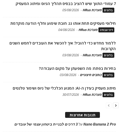
7 עמודי התווך שיש להציב בבסיס תהליך הגיוס ומיתוג המעסיק
מערכת HRus
-
05/08/2026
בלוגים
חילופי מעסיקים תחת אותו גג: חובת שימוע וחלף הודעה מוקדמת
מערכת HRus
-
04/08/2026
דיני עבודה
ללמוד מחדש כדי להוביל: איך להכשיר את העובדים לחמש השנים
הקרובות
מערכת HRus
-
03/08/2026
בלוגים
בחירות בפתח: מה השפעתן על מקום העבודה?
כותבים חיצוניים
-
03/08/2026
בלוגים
מיתוג מעסיק בעידן ה-AI: המנוע הכלכלי של גיוס ושימור טלנטים
מערכת HRus
-
30/07/2026
בלוגים
תגובות אחרונות
Nano Banana 2 Pro
על
3 דרכים לבניית ביטחון עצמי של עובדים