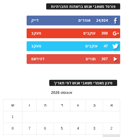
פורטל משאבי אנוש ברשתות החברתיות
24,924
אוהדים
לייק
300
עוקבים
מעקב
47
עוקבים
מעקב
307
מנויים
להירשם
סינון מאמרי משאבי אנוש לפי תאריך
אוגוסט 2026
א
ב
ג
ד
ה
ו
ש
1
8
7
6
5
4
3
2