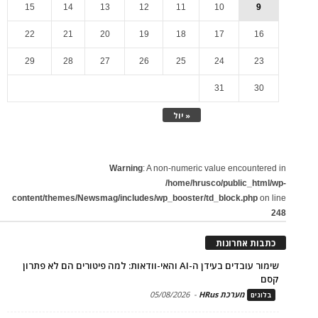
15
14
13
12
11
10
9
22
21
20
19
18
17
16
29
28
27
26
25
24
23
31
30
« יול
Warning
: A non-numeric value encountered in
/home/hrusco/public_html/wp-
content/themes/Newsmag/includes/wp_booster/td_block.php
on line
248
כתבות אחרונות
שימור עובדים בעידן ה-AI והאי-וודאות: למה פיטורים הם לא פתרון
קסם
מערכת HRus
-
05/08/2026
בלוגים