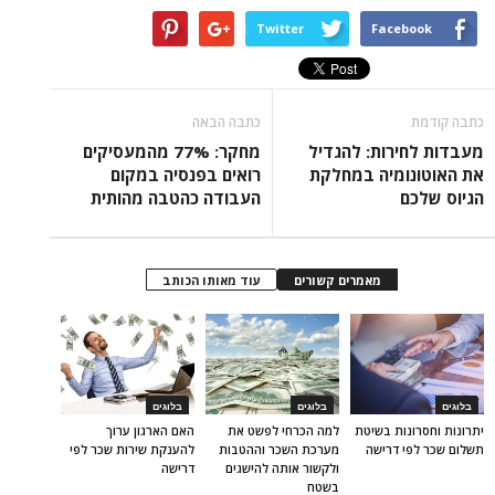
Twitter
Facebook
כתבה קודמת
כתבה הבאה
מעבדות לחירות: להגדיל
מחקר: 77% מהמעסיקים
את האוטונומיה במחלקת
רואים בפנסיה במקום
הגיוס שלכם
העבודה כהטבה מהותית
מאמרים קשורים
עוד מאותו הכותב
בלוגים
בלוגים
בלוגים
יתרונות וחסרונות בשיטת
למה הכרחי לפשט את
האם הארגון ערוך
תשלום שכר לפי דרישה
מערכת השכר וההטבות
להענקת שירות שכר לפי
ולקשור אותה להישגים
דרישה
בשטח