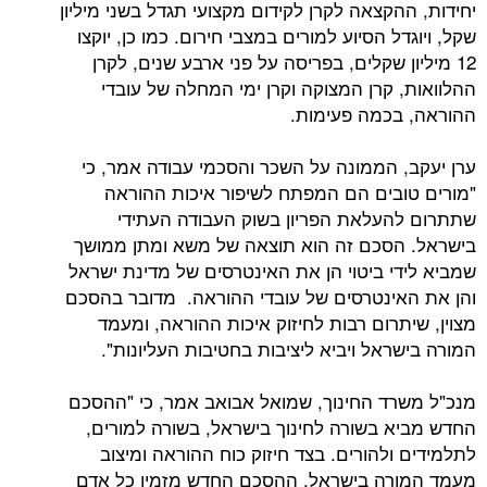
יחידות, ההקצאה לקרן לקידום מקצועי תגדל בשני מיליון
שקל, ויוגדל הסיוע למורים במצבי חירום. כמו כן, יוקצו
12 מיליון שקלים, בפריסה על פני ארבע שנים, לקרן
ההלוואות, קרן המצוקה וקרן ימי המחלה של עובדי
ההוראה, בכמה פעימות.
ערן יעקב, הממונה על השכר והסכמי עבודה אמר, כי
"מורים טובים הם המפתח לשיפור איכות ההוראה
שתתרום להעלאת הפריון בשוק העבודה העתידי
בישראל. הסכם זה הוא תוצאה של משא ומתן ממושך
שמביא לידי ביטוי הן את האינטרסים של מדינת ישראל
והן את האינטרסים של עובדי ההוראה. מדובר בהסכם
מצוין, שיתרום רבות לחיזוק איכות ההוראה, ומעמד
המורה בישראל ויביא ליציבות בחטיבות העליונות".
מנכ"ל משרד החינוך, שמואל אבואב אמר, כי "ההסכם
החדש מביא בשורה לחינוך בישראל, בשורה למורים,
לתלמידים ולהורים. בצד חיזוק כוח ההוראה ומיצוב
מעמד המורה בישראל, ההסכם החדש מזמין כל אדם