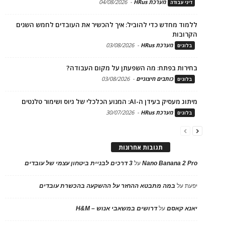
מערכת HRus
-
04/08/2026
דיני עבודה
ללמוד מחדש כדי להוביל: איך להכשיר את העובדים לחמש השנים
הקרובות
מערכת HRus
-
03/08/2026
בלוגים
בחירות בפתח: מה השפעתן על מקום העבודה?
כותבים חיצוניים
-
03/08/2026
בלוגים
מיתוג מעסיק בעידן ה-AI: המנוע הכלכלי של גיוס ושימור טלנטים
מערכת HRus
-
30/07/2026
בלוגים
תגובות אחרונות
Nano Banana 2 Pro
על
3 דרכים לבניית ביטחון עצמי של עובדים
יפעת
על
במה מתבטא ההחזר על ההשקעה בהכשרת עובדים
יאנא קאסם
על
דרושים במשאבי אנוש – H&M