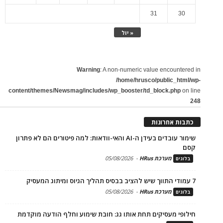
31
30
« יול
Warning
: A non-numeric value encountered in
/home/hrusco/public_html/wp-
content/themes/Newsmag/includes/wp_booster/td_block.php
on line
248
כתבות אחרונות
שימור עובדים בעידן ה-AI והאי-וודאות: למה פיטורים הם לא פתרון
קסם
מערכת HRus
-
05/08/2026
בלוגים
7 עמודי התווך שיש להציב בבסיס תהליך הגיוס ומיתוג המעסיק
מערכת HRus
-
05/08/2026
בלוגים
חילופי מעסיקים תחת אותו גג: חובת שימוע וחלף הודעה מוקדמת