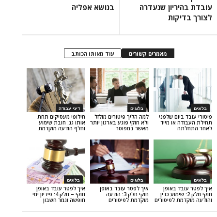
יון שנעדרה
בנושא אפליה
ות
מאמרים קשורים
עוד מאותו הכותב
בלוגים
דיני עבודה
ום שלפני
למה הליך פיטורים מזלזל
חילופי מעסיקים תחת
ו מייד
ולא חוקי פוגע בארגון יותר
אותו גג: חובת שימוע
מאשר במפוטר
וחלף הודעה מוקדמת
בלוגים
בלוגים
באופן
איך לפטר עובד באופן
איך לפטר עובד באופן
 2: שימוע כדין
חוקי חלק 3: הודעה
חוקי – חלק 4: פידיון ימי
 לפיטורים
מוקדמת לפיטורים
חופשה וגמר חשבון