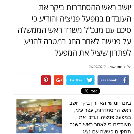
סקירות
אש ההסתדרות ביקר את
 במפעל פניציה והודיע כי
דף הבית
ם מנכ"ל משרד ראש הממשלה
שה לאחר החג במטרה להגיע
 שיציל את המפעל
24/09/2012
-
Twitter
Face
 האחרון ביקר יושב
רות, עפר עיני,
ציה, ועדכן את
י לאחר ראש השנה
ישה עם נציגי