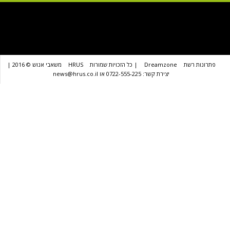
שת
Dreamzone
| כל הזכויות שמורות
HRUS
משאבי אנוש © 2016 |
יצירת קשר: 0722-555-225 או news@hrus.co.il