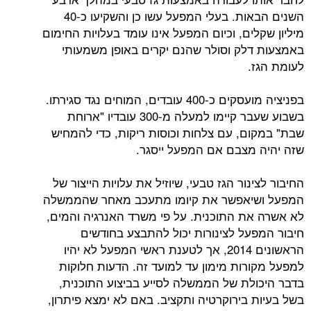
השנים הבאות. בעלי המפעל עשו כן והשקיעו כ-40
ים, וכיום המפעל אינו עומד בעלויות החימום
לק וסולר שהנם יקרים באופן משמעותי
.
בפניציה מועסקים כ-400 עובדים, המוחים נגד סגירתו.
בשבוע שעבר קיימו למעלה מ-300 עובדיו "ארוחת
ם, עם צלחות וכוסות ריקות, כדי להמחיש
מצבם אם המפעל ייסגר.
נור הגז טבעי, שיוזיל את עלויות הייצור של
יאפשר את קיומו מתעכב מאחר שהממשלה
ת התוכנית. על פי משרד האנרגיה והמים,
על לצינורות יכול להתבצע בחודשים
הראשונים 2014, אך לטענת ראשי המפעל לא יהיו
רות מימון עד למועד זה. הדעות חלוקות
לת של הממשלה לסייע בביצוע התוכנית,
 בירוקרטיה ותקציב. באם לא ימצא פיתרון,