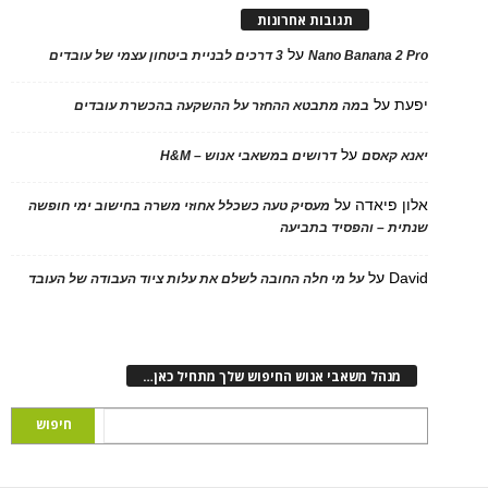
תגובות אחרונות
על
Nano Banana 2
3 דרכים לבניית ביטחון עצמי של עובדים
על
במה מתבטא ההחזר על ההשקעה בהכשרת עובדים
על
 קאסם
דרושים במשאבי אנוש – H&M
 פיאדה
על
מעסיק טעה כשכלל אחוזי משרה בחישוב ימי חופשה
ת – והפסיד בתביעה
D
על
על מי חלה החובה לשלם את עלות ציוד העבודה של העובד
נהל משאבי אנוש החיפוש שלך מתחיל כאן…