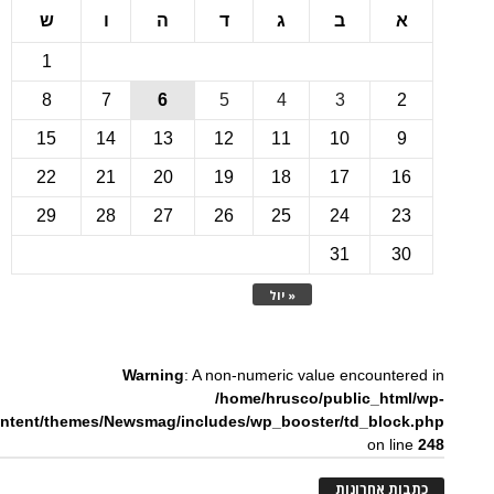
ב
ג
ד
ה
ו
ש
1
8
7
6
5
4
3
15
14
13
12
11
10
22
21
20
19
18
17
1
29
28
27
26
25
24
2
31
3
« יול
Warning
: A non-numeric value encounte
/home/hrusco/public_htm
content/themes/Newsmag/includes/wp_booster/td_bloc
on li
ת אחרונות