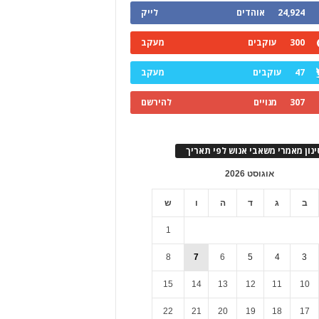
24,924
אוהדים
לייק
300
עוקבים
מעקב
47
עוקבים
מעקב
307
מנויים
להירשם
ינון מאמרי משאבי אנוש לפי תאריך
אוגוסט 2026
ב
ג
ד
ה
ו
ש
1
8
7
6
5
4
3
15
14
13
12
11
10
22
21
20
19
18
17