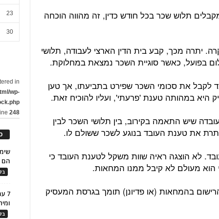
 מקבלים תלוש שכר בכל חודש כדין, זה מהווה הוכחה
23
30
ה. יתרה מכך, קבע בית הדין הארצי לעבודה, תלושי
ום בפועל, כאשר סוגיית השכר נמצאת במחלוקת.
tered in
 לקבל את סכומי השכר שפירט בתביעתו, אך טען
tml/wp-
 היא במהותה טענת 'פרעתי', ועליו להוכיח זאת.
ock.php
line
248
העובדה שיש התאמה בקירוב, בין תלושי השכר לבין
תרת את טענת העובד בנוגע לשכר ששולם לו.
כ
ד. לא הוצגה ראיה שוות משקל לטענת העובד כי
הם ל
י הוא מעולם לא קיבל ממנו המחאות.
בלו
הרישום בהמחאות (או פדיונן) תומך בגרסת המעסיק
7 ע
ומית
בלו