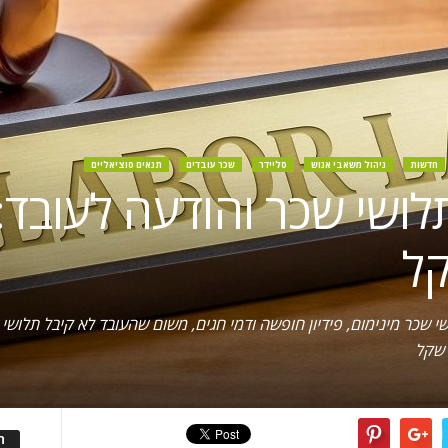
חדשות
ניהול משאבי אנוש
סליידר
שכר עובדים
תנאים סוציאליים
לושי שכר והודעה לעובד: 
 שכר מינימום, פידיון חופשה ודמי חגים, משום שהעובד לא קיבל תלושי 
ה