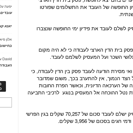
ון החופשה של העובד את התשלומים שפורטו
יפעת
על
נתית.
עובדים
יאנא ק
יק לשלם לעובד את פידיון ימי החופשה שנצברו
אלון פיא
בחישוב 
סק בית הדין הארצי לעבודה כי לא היה מקום
ושי השכר ועל המעסיק לשלמם לעובד.
David
ע
העבודה 
 ואי מסירת הודעה לעובד פסק בין הדין לעבודה, כי
על הצד הנמוך, אין להתערב בכך, משום שמדובר
ה של הערכאה הדיונית, וכאשר הפרת החובות
מ
כ
ת נטל ההוכחה אל המעסיק בנוגע לרכיבי התביעה
בסיכומו של דבר פסק בין הדין כי המעסיק ישלם לעובד סכום של 70,257 שקלים בגין הפרשי