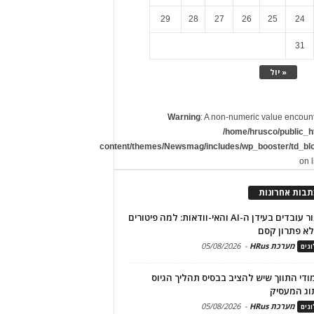
29
28
27
26
25
24
31
« יול
Warning
: A non-numeric value encoun
/home/hrusco/public_h
content/themes/Newsmag/includes/wp_booster/td_bl
on 
תבות אחרונות
שימור עובדים בעידן ה-AI והאי-וודאות: למה פיטורים
א פתרון קסם
מערכת HRus
-
05/08/2026
גים
מודי התווך שיש להציב בבסיס תהליך הגיוס
וג המעסיק
מערכת HRus
-
05/08/2026
גים