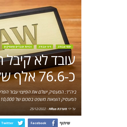
יחסי עבודה
דיני עבודה
זכויות עובדים ומעסיקים
עובד לא קיבל ת
כ-76.6 אלף שקל
ביה"ד: המעסיק ישלם את הפיצוי עבור הפרשי
המעסיק הוצאות משפט בסכום של 10,000 שקל
על ידי
מערכת HRus
-
25/12/2022
שיתוף
Twitter
Facebook