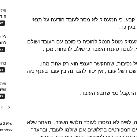
חילו
הוד
ה קבע, כי המעסיק לא מסר לעובד הודעה על תנאי
דינ
בגין כך.
ללמו
עסיק מוטל הנטל להוכיח כי סוכם עם העובד ושולם
לחמ
 לנוכח טענת העובד כי שולם לו פחות מכך.
בלו
 נסיבות, שההקשר הענפי הוא רק אחת מהן.
בחיר
כרו של עובד, אין יסוד להבחנה בין עובד בענף כזה
בלו
ושימ
 התקבל כפי שתבע העובד.
בלו
דה, לפיה לא נמסרו לעובד תלושי השכר, ומאחר שלא
a 2 Pro
ם המפורטים בתלושים אכן שולמו לעובד, ובהעדר
עצמי של
עדים בהם יצא לחופשה, פסק בית הדין הארצי