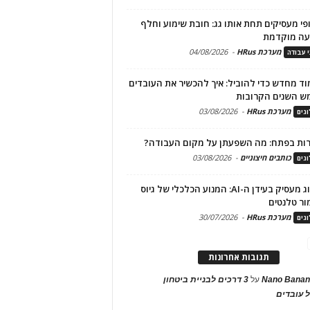
פי מעסיקים תחת אותו גג: חובת שימוע וחלף
עה מוקדמת
מערכת HRus
-
04/08/2026
י עבודה
ד מחדש כדי להוביל: איך להכשיר את העובדים
ש השנים הקרובות
מערכת HRus
-
03/08/2026
גים
ות בפתח: מה השפעתן על מקום העבודה?
כותבים חיצוניים
-
03/08/2026
גים
מיתוג מעסיק בעידן ה-AI: המנוע הכלכלי של גיוס
ור טלנטים
מערכת HRus
-
30/07/2026
גים
תגובות אחרונות
Nano Banan
על
3 דרכים לבניית ביטחון
 עובדים